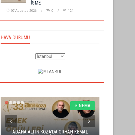
İSME
07 Agustos 2026
0
124
HAVA DURUMU
SİNEMA
ADANA ALTIN KOZA'DA ORHAN KEMAL
ALTIN PORTA