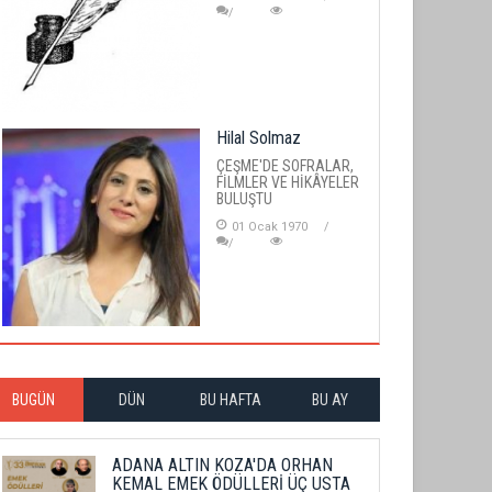
Hilal Solmaz
ÇEŞME'DE SOFRALAR,
FİLMLER VE HİKÂYELER
BULUŞTU
01 Ocak 1970
BUGÜN
DÜN
BU HAFTA
BU AY
ADANA ALTIN KOZA'DA ORHAN
KEMAL EMEK ÖDÜLLERİ ÜÇ USTA