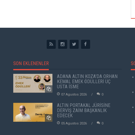
ÖZPETEK VE VAHİDE PERÇİN'İN
SON EKLENENLER
S
ADANA ALTIN KOZA'DA ORHAN
KEMAL EMEK ÖDÜLLERİ ÜÇ
USTA İSME
07 Agustos 2026
0
ALTIN PORTAKAL JÜRİSİNE
DERVİŞ ZAİM BAŞKANLIK
EDECEK
05 Agustos 2026
0