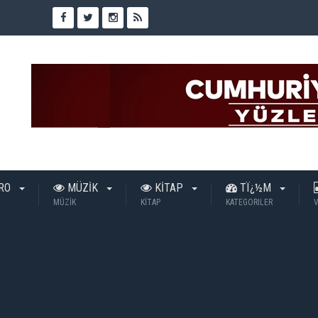
TRO
MÜZİK
KİTAP
TÏ¿½M
MÜZİK
KİTAP
KATEGORILER
V