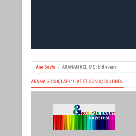
Ana Sayfa
ARANAN KELİME : bill evans
ARAMA SONUÇLARI :
0 ADET SONUÇ BULUNDU