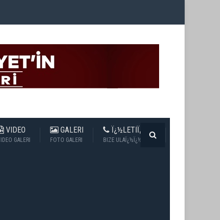
VIDEO
GALERI
Ï¿½LETIÏ¿½IM
IDEO GALERI
FOTO GALERI
BIZE ULAÏ¿½Ï¿½N