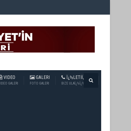
VIDEO
GALERI
Ï¿½LETIÏ¿½IM
IDEO GALERI
FOTO GALERI
BIZE ULAÏ¿½Ï¿½N