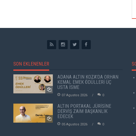
ÖZPETEK VE VAHİDE PERÇİN'İN
SON EKLENENLER
S
ADANA ALTIN KOZA'DA ORHAN
KEMAL EMEK ÖDÜLLERİ ÜÇ
USTA İSME
07 Agustos 2026
0
ALTIN PORTAKAL JÜRİSİNE
DERVİŞ ZAİM BAŞKANLIK
EDECEK
05 Agustos 2026
0