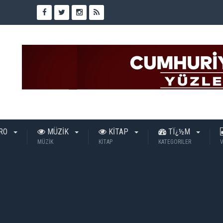
TRO
MÜZİK
KİTAP
TÏ¿½M
MÜZİK
KİTAP
KATEGORILER
V