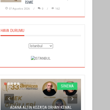
İSME
07 Agustos 2026
0
162
HAVA DURUMU
SİNEMA
ADANA ALTIN KOZA'DA ORHAN KEMAL
ALTIN PORTA