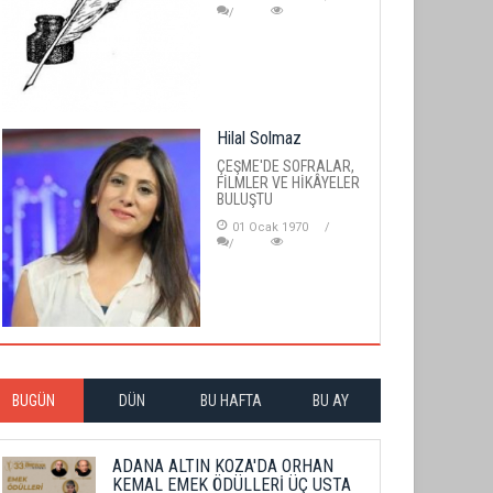
Hilal Solmaz
ÇEŞME'DE SOFRALAR,
FİLMLER VE HİKÂYELER
BULUŞTU
01 Ocak 1970
BUGÜN
DÜN
BU HAFTA
BU AY
ADANA ALTIN KOZA'DA ORHAN
KEMAL EMEK ÖDÜLLERİ ÜÇ USTA