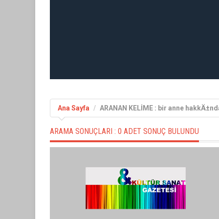
Ana Sayfa
ARANAN KELİME : bir anne hakkÄ±nd
ARAMA SONUÇLARI :
0 ADET SONUÇ BULUNDU