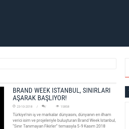
BRAND WEEK ISTANBUL, SINIRLARI
AŞARAK BAŞLIYOR!
23-10-2018
15858
Türkiye’nin iş ve markalar dünyasını, dünyanın en ilham
verici isim ve projeleriyle buluşturan Brand Week Istanbul,
"Sınır Tanımayan Fikirler” temasıyla 5-9 Kasım 2018