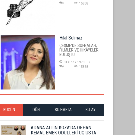
15858
Hilal Solmaz
ÇEŞME'DE SOFRALAR,
FİLMLER VE HİKÂYELER
BULUŞTU
01 Ocak 1970
15858
BUGÜN
DÜN
BU HAFTA
BU AY
ADANA ALTIN KOZA'DA ORHAN
KEMAL EMEK ÖDÜLLERİ ÜÇ USTA