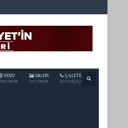
VIDEO
GALERI
Ï¿½LETIÏ¿½IM
IDEO GALERI
FOTO GALERI
BIZE ULAÏ¿½Ï¿½N