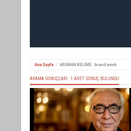
Ana Sayfa
ARANAN KELİME : brand week
ARAMA SONUÇLARI :
1 ADET SONUÇ BULUNDU