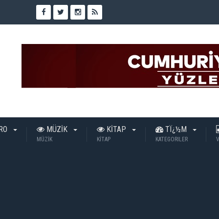
TRO
MÜZİK
KİTAP
TÏ¿½M
MÜZİK
KİTAP
KATEGORILER
V