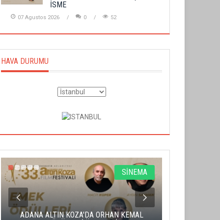
İSME
07 Agustos 2026
0
52
HAVA DURUMU
SİNEMA
ADANA ALTIN KOZA'DA ORHAN KEMAL
ALTIN PORTA