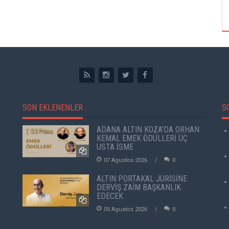
ÖZPETEK VE VAHİDE PERÇİN'İN
SON EKLENENLER
S
ADANA ALTIN KOZA'DA ORHAN
KEMAL EMEK ÖDÜLLERİ ÜÇ
USTA İSME
07 Agustos 2026
0
ALTIN PORTAKAL JÜRİSİNE
DERVİŞ ZAİM BAŞKANLIK
EDECEK
05 Agustos 2026
0