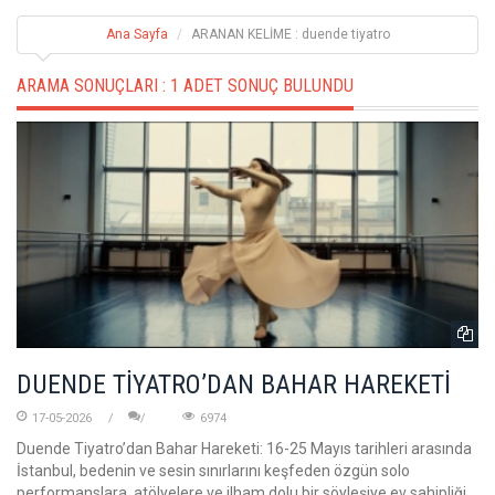
Ana Sayfa
ARANAN KELİME : duende tiyatro
ARAMA SONUÇLARI :
1 ADET SONUÇ BULUNDU
DUENDE TİYATRO’DAN BAHAR HAREKETİ
17-05-2026
6974
Duende Tiyatro’dan Bahar Hareketi: 16-25 Mayıs tarihleri arasında
İstanbul, bedenin ve sesin sınırlarını keşfeden özgün solo
performanslara, atölyelere ve ilham dolu bir söyleşiye ev sahipliği