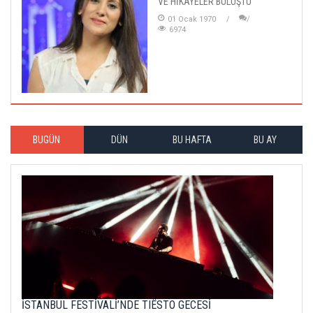
VE HİKÂYELER BULUŞTU
01 Ocak 1970
6974
BUGÜN
DÜN
BU HAFTA
BU AY
İSTANBUL FESTİVALİ’NDE TIËSTO GECESİ