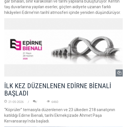
gar binaları, sınır karakolları ve tarihi yapılarla buluşturuyor. Kentin
taş duvarlarına yayılan eserler, göçten aidiyete uzanan farklı
hikâyeleri Edirne’nin tarihî atmosferi içinde yeniden düşündürüyor.
İLK KEZ DÜZENLENEN EDİRNE BİENALİ
BAŞLADI
21-05-2026
6460
“Köprüler” temasıyla düzenlenen ve 23 ülkeden 218 sanatçının
katıldığı Edirne Bienali, tarihi Ekmekçizade Ahmet Paşa
Kervansarayı’nda başladı.