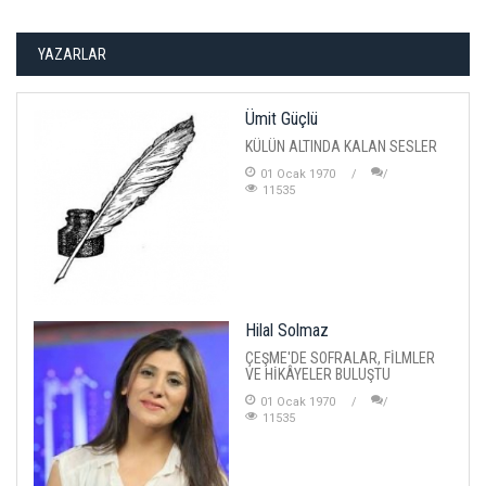
YAZARLAR
Ümit Güçlü
KÜLÜN ALTINDA KALAN SESLER
01 Ocak 1970
11535
Hilal Solmaz
ÇEŞME'DE SOFRALAR, FİLMLER
VE HİKÂYELER BULUŞTU
01 Ocak 1970
11535