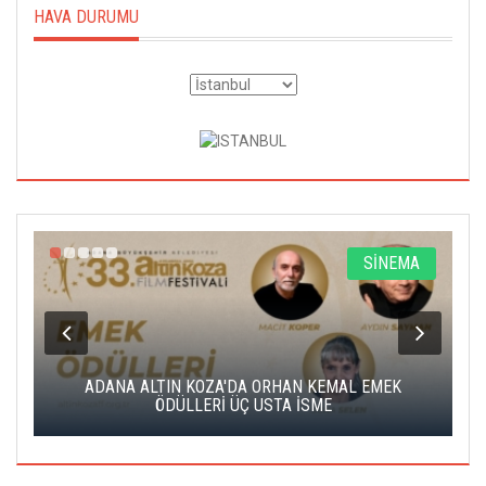
HAVA DURUMU
A
SİNEMA
K
ADANA ALTIN KOZA'DA ORHAN KEMAL EMEK
A
ÖDÜLLERİ ÜÇ USTA İSME