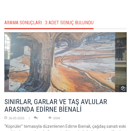
ARAMA SONUÇLARI :
3 ADET SONUÇ BULUNDU
SINIRLAR, GARLAR VE TAŞ AVLULAR
ARASINDA EDİRNE BİENALİ
26-05-2026
5934
“Köprüler” temasıyla düzenlenen Edirne Bienali, çağdaş sanatı eski