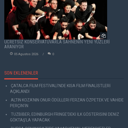
ÜCRETSİZ KONSERVATUVARLA SAHNENİN YENİ YÜZLERİ
ARANIYOR
05 Agustos 2026
0
SON EKLENENLER
ÇATALCA FİLM FESTİVALİ'NDE KISA FİLM FİNALİSTLERİ
AÇIKLANDI
ALTIN KOZA'NIN ONUR ÖDÜLLERİ FERZAN ÖZPETEK VE VAHİDE
PERÇİN'İN
TUZBİBER, EDİNBURGH FRİNGE'DEKİ İLK GÖSTERİSİNİ DENİZ
GÖKTAŞ'LA YAPACAK