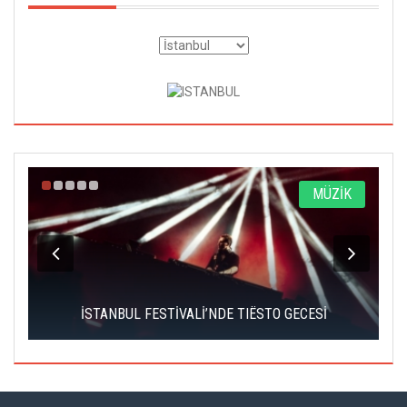
A
MÜZİK
İSTANBUL FESTİVALİ’NDE TIËSTO GECESİ