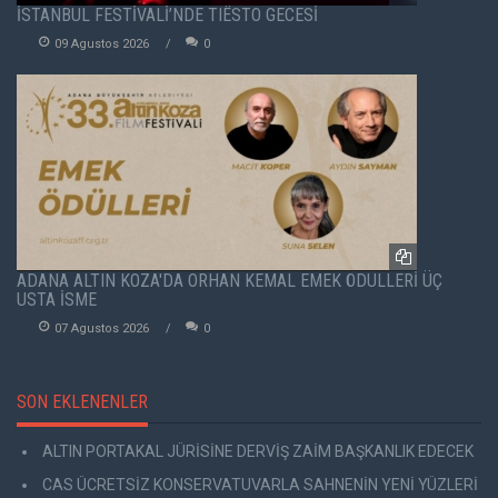
İSTANBUL FESTİVALİ’NDE TIËSTO GECESİ
09 Agustos 2026
0
ADANA ALTIN KOZA'DA ORHAN KEMAL EMEK ÖDÜLLERİ ÜÇ
USTA İSME
07 Agustos 2026
0
SON EKLENENLER
ALTIN PORTAKAL JÜRİSİNE DERVİŞ ZAİM BAŞKANLIK EDECEK
CAS ÜCRETSİZ KONSERVATUVARLA SAHNENİN YENİ YÜZLERİ