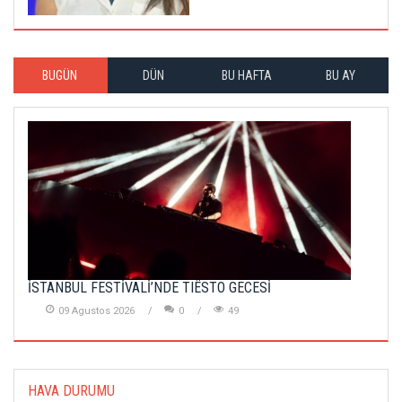
BUGÜN
DÜN
BU HAFTA
BU AY
İSTANBUL FESTİVALİ’NDE TIËSTO GECESİ
09 Agustos 2026
0
49
HAVA DURUMU