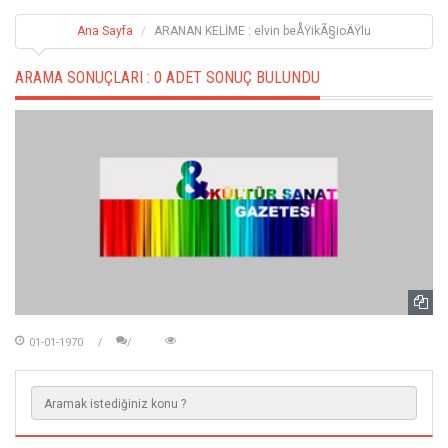
Ana Sayfa
ARANAN KELİME : elvin beÅŸikÃ§ioÄŸlu
ARAMA SONUÇLARI :
0 ADET SONUÇ BULUNDU
01-01-1970