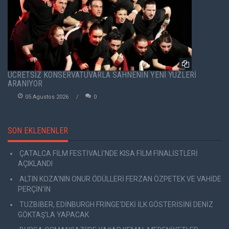
ÜCRETSİZ KONSERVATUVARLA SAHNENİN YENİ YÜZLERİ
ARANIYOR
05 Agustos 2026
0
SON EKLENENLER
ÇATALCA FİLM FESTİVALİ'NDE KISA FİLM FİNALİSTLERİ
AÇIKLANDI
ALTIN KOZA'NIN ONUR ÖDÜLLERİ FERZAN ÖZPETEK VE VAHİDE
PERÇİN'İN
TUZBİBER, EDİNBURGH FRİNGE'DEKİ İLK GÖSTERİSİNİ DENİZ
GÖKTAŞ'LA YAPACAK