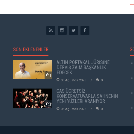
SON EKLENENLER
S
ALTIN PORTAKAL JÜRİSİNE
DERVİŞ ZAİM BAŞKANLIK
EDECEK
05 Agustos 2026
0
CAS ÜCRETSİZ
KONSERVATUVARLA SAHNENİN
YENİ YÜZLERİ ARANIYOR
05 Agustos 2026
0