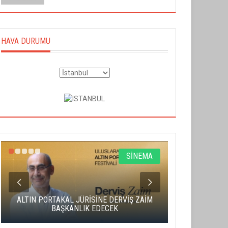
HAVA DURUMU
SİNEMA
ALTIN PORTAKAL JÜRİSİNE DERVİŞ ZAİM
CAS ÜCRE
BAŞKANLIK EDECEK
SAHNENİN 