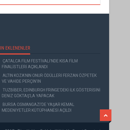
ON EKLENENLER
ÇATALCA FİLM FESTİVALİ'NDE KISA FİLM
FİNALİSTLERİ AÇIKLANDI
ALTIN KOZA'NIN ONUR ÖDÜLLERİ FERZAN ÖZPETEK
VE VAHİDE PERÇİN'İN
TUZBİBER, EDİNBURGH FRİNGE'DEKİ İLK GÖSTERİSİNİ
DENİZ GÖKTAŞ'LA YAPACAK
BURSA OSMANGAZİ'DE YAŞAR KEMAL
MEDENİYETLER KÜTÜPHANESİ AÇILDI