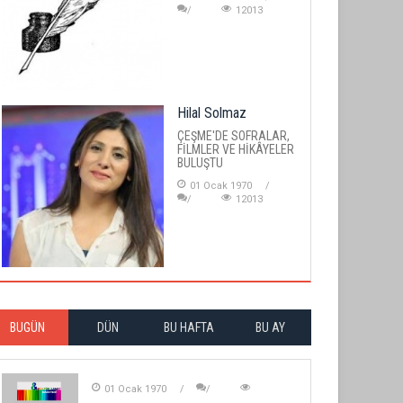
12013
Hilal Solmaz
ÇEŞME'DE SOFRALAR,
FİLMLER VE HİKÂYELER
BULUŞTU
01 Ocak 1970
12013
BUGÜN
DÜN
BU HAFTA
BU AY
01 Ocak 1970