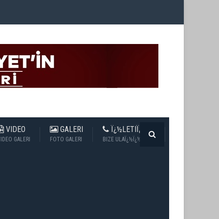
VIDEO
GALERI
Ï¿½LETIÏ¿½IM
IDEO GALERI
FOTO GALERI
BIZE ULAÏ¿½Ï¿½N