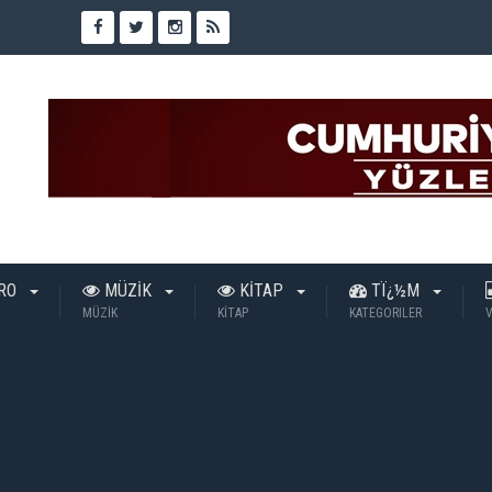
TRO
MÜZİK
KİTAP
TÏ¿½M
MÜZİK
KİTAP
KATEGORILER
V