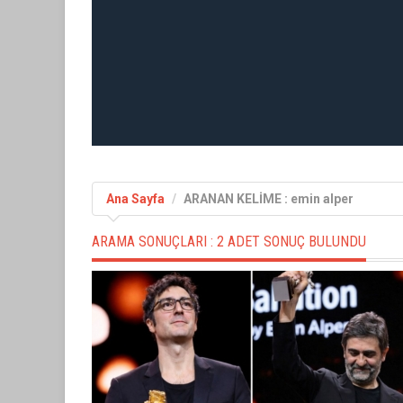
Ana Sayfa
ARANAN KELİME : emin alper
ARAMA SONUÇLARI :
2 ADET SONUÇ BULUNDU