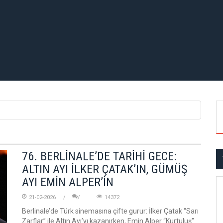
76. BERLİNALE’DE TARİHİ GECE:
ALTIN AYI İLKER ÇATAK’IN, GÜMÜŞ
AYI EMİN ALPER’İN
21-02-2026
14372
Berlinale’de Türk sinemasına çifte gurur: İlker Çatak “Sarı
Zarflar” ile Altın Ayı’yı kazanırken, Emin Alper “Kurtuluş”