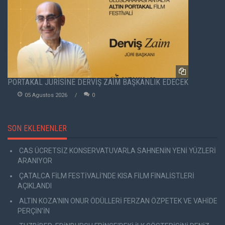
PORTAKAL JÜRİSİNE DERVİŞ ZAİM BAŞKANLIK EDECEK
05 Agustos 2026
0
SON EKLENENLER
CAS ÜCRETSİZ KONSERVATUVARLA SAHNENİN YENİ YÜZLERİ
ARANIYOR
ÇATALCA FİLM FESTİVALİ'NDE KISA FİLM FİNALİSTLERİ
AÇIKLANDI
ALTIN KOZA'NIN ONUR ÖDÜLLERİ FERZAN ÖZPETEK VE VAHİDE
PERÇİN'İN