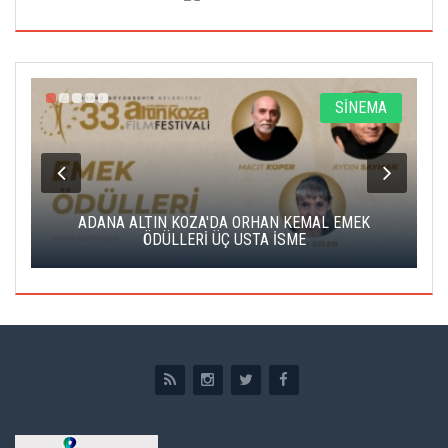
A
SİNEMA
K
ADANA ALTIN KOZA'DA ORHAN KEMAL EMEK
A
ÖDÜLLERİ ÜÇ USTA İSME