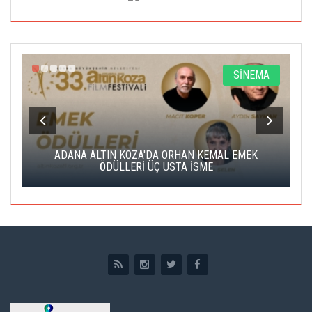
A
SİNEMA
K
ADANA ALTIN KOZA'DA ORHAN KEMAL EMEK
A
ÖDÜLLERİ ÜÇ USTA İSME