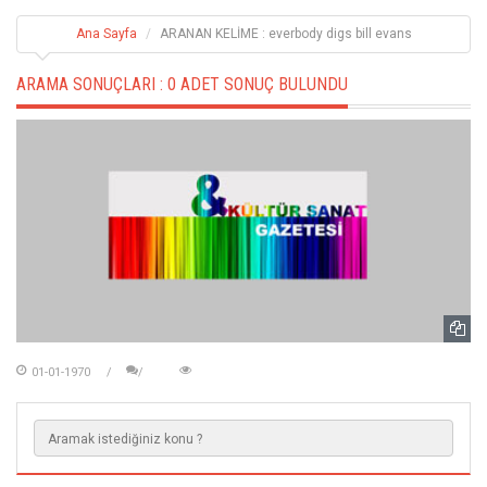
Ana Sayfa
ARANAN KELİME : everbody digs bill evans
ARAMA SONUÇLARI :
0 ADET SONUÇ BULUNDU
01-01-1970