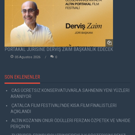
PORTAKAL JÜRİSİNE DERVİŞ ZAİM BAŞKANLIK EDECEK
05 Agustos 2026
0
SON EKLENENLER
CAS ÜCRETSİZ KONSERVATUVARLA SAHNENİN YENİ YÜZLERİ
ARANIYOR
ÇATALCA FİLM FESTİVALİ'NDE KISA FİLM FİNALİSTLERİ
AÇIKLANDI
ALTIN KOZA'NIN ONUR ÖDÜLLERİ FERZAN ÖZPETEK VE VAHİDE
PERÇİN'İN