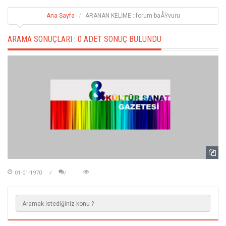
Ana Sayfa
ARANAN KELİME : forum baÅŸvuru
ARAMA SONUÇLARI :
0 ADET SONUÇ BULUNDU
01-01-1970