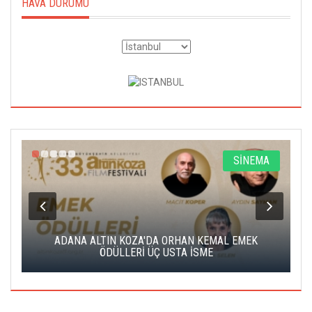
HAVA DURUMU
A
SİNEMA
K
ADANA ALTIN KOZA'DA ORHAN KEMAL EMEK
A
ÖDÜLLERİ ÜÇ USTA İSME