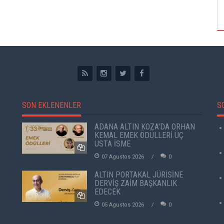
ÖZPETEK VE VAHİDE PERÇİN'İN
SON EKLENENLER
S
ADANA ALTIN KOZA'DA ORHAN
KEMAL EMEK ÖDÜLLERİ ÜÇ
USTA İSME
07 Agustos 2026
0
ALTIN PORTAKAL JÜRİSİNE
DERVİŞ ZAİM BAŞKANLIK
EDECEK
05 Agustos 2026
0