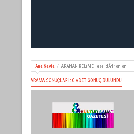
Ana Sayfa
ARANAN KELİME : geri dÃ¶nenler
ARAMA SONUÇLARI :
0 ADET SONUÇ BULUNDU