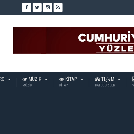
TRO
MÜZİK
KİTAP
TÏ¿½M
MÜZİK
KİTAP
KATEGORILER
V