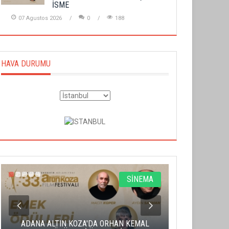
İSME
07 Agustos 2026
0
188
HAVA DURUMU
SİNEMA
ADANA ALTIN KOZA'DA ORHAN KEMAL
ALTIN PORTA