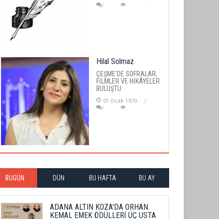
Hilal Solmaz
ÇEŞME'DE SOFRALAR,
FİLMLER VE HİKÂYELER
BULUŞTU
01 Ocak 1970
BUGÜN
DÜN
BU HAFTA
BU AY
ADANA ALTIN KOZA'DA ORHAN
KEMAL EMEK ÖDÜLLERİ ÜÇ USTA