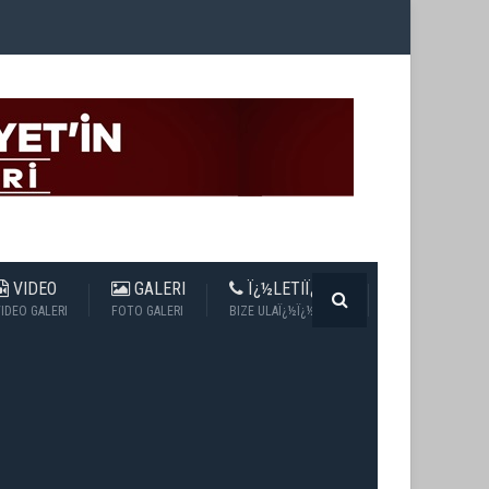
VIDEO
GALERI
Ï¿½LETIÏ¿½IM
IDEO GALERI
FOTO GALERI
BIZE ULAÏ¿½Ï¿½N