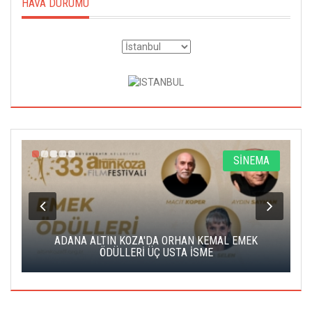
HAVA DURUMU
A
SİNEMA
K
ADANA ALTIN KOZA'DA ORHAN KEMAL EMEK
A
ÖDÜLLERİ ÜÇ USTA İSME