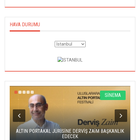
HAVA DURUMU
R
SİNEMA
ALTIN PORTAKAL JÜRİSİNE DERVİŞ ZAİM BAŞKANLIK
C
EDECEK