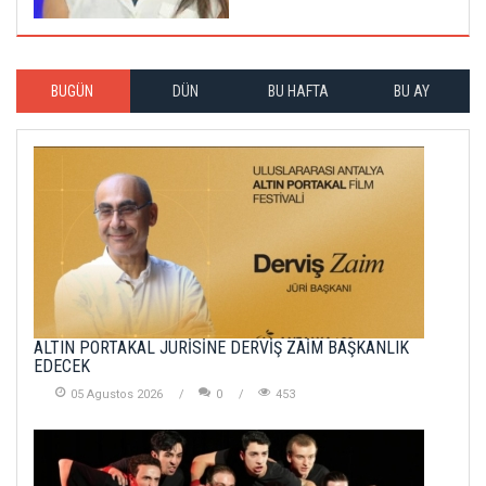
BUGÜN
DÜN
BU HAFTA
BU AY
ALTIN PORTAKAL JÜRİSİNE DERVİŞ ZAİM BAŞKANLIK
EDECEK
05 Agustos 2026
0
453