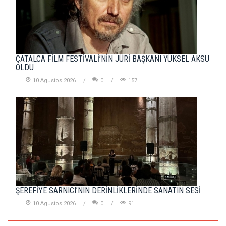
ÇATALCA FİLM FESTİVALİ’NİN JÜRİ BAŞKANI YÜKSEL AKSU
OLDU
10 Agustos 2026
0
157
ŞEREFİYE SARNICI’NIN DERİNLİKLERİNDE SANATIN SESİ
10 Agustos 2026
0
91