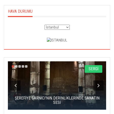
HAVA DURUMU
A
SERGİ
IK
ŞEREFİYE SARNICI’NIN DERİNLİKLERİNDE SANATIN
Ç
SESİ