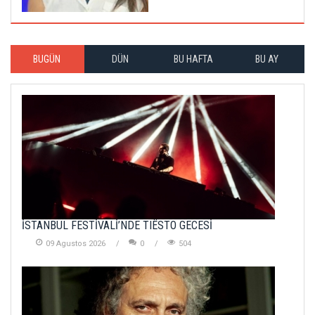
BUGÜN
DÜN
BU HAFTA
BU AY
İSTANBUL FESTİVALİ’NDE TIËSTO GECESİ
09 Agustos 2026
0
504