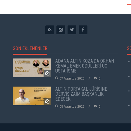
SON EKLENENLER
S
ADANA ALTIN KOZA'DA ORHAN
KEMAL EMEK ÖDÜLLERİ ÜÇ
USTA İSME
07 Agustos 2026
0
ALTIN PORTAKAL JÜRİSİNE
DERVİŞ ZAİM BAŞKANLIK
EDECEK
05 Agustos 2026
0