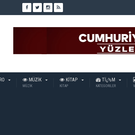
TRO
MÜZİK
KİTAP
TÏ¿½M
MÜZİK
KİTAP
KATEGORILER
V