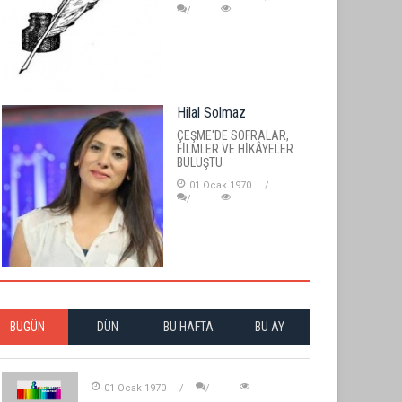
Hilal Solmaz
ÇEŞME'DE SOFRALAR,
FİLMLER VE HİKÂYELER
BULUŞTU
01 Ocak 1970
BUGÜN
DÜN
BU HAFTA
BU AY
01 Ocak 1970