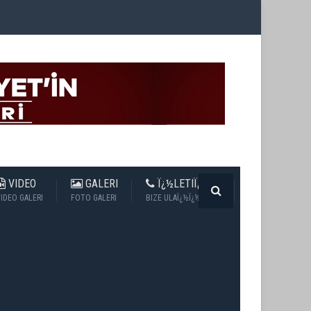
VIDEO
GALERI
Ï¿½LETIÏ¿½IM
IDEO GALERI
FOTO GALERI
BIZE ULAÏ¿½Ï¿½N