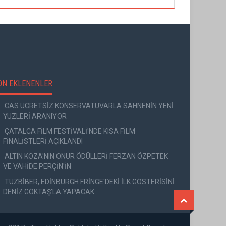
ON EKLENENLER
CAS ÜCRETSİZ KONSERVATUVARLA SAHNENİN YENİ
YÜZLERİ ARANIYOR
ÇATALCA FİLM FESTİVALİ'NDE KISA FİLM
FİNALİSTLERİ AÇIKLANDI
ALTIN KOZA'NIN ONUR ÖDÜLLERİ FERZAN ÖZPETEK
VE VAHİDE PERÇİN'İN
TUZBİBER, EDİNBURGH FRİNGE'DEKİ İLK GÖSTERİSİNİ
DENİZ GÖKTAŞ'LA YAPACAK