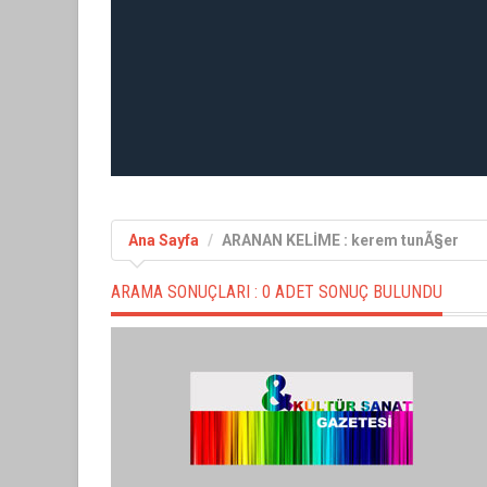
Ana Sayfa
ARANAN KELİME : kerem tunÃ§er
ARAMA SONUÇLARI :
0 ADET SONUÇ BULUNDU