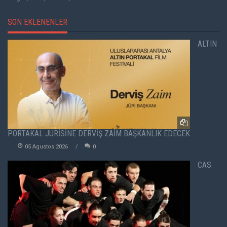
SON EKLENENLER
ALTIN
PORTAKAL JÜRİSİNE DERVİŞ ZAİM BAŞKANLIK EDECEK
05 Agustos 2026
0
CAS