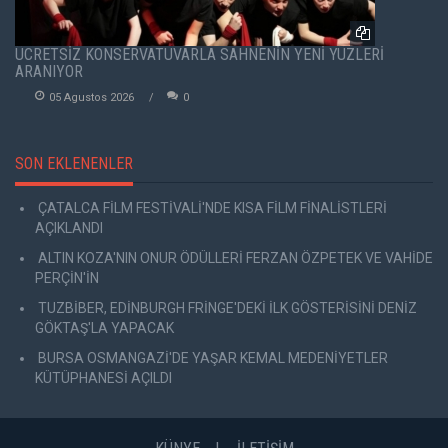
ÜCRETSİZ KONSERVATUVARLA SAHNENİN YENİ YÜZLERİ
ARANIYOR
05 Agustos 2026
0
SON EKLENENLER
ÇATALCA FİLM FESTİVALİ'NDE KISA FİLM FİNALİSTLERİ
AÇIKLANDI
ALTIN KOZA'NIN ONUR ÖDÜLLERİ FERZAN ÖZPETEK VE VAHİDE
PERÇİN'İN
TUZBİBER, EDİNBURGH FRİNGE'DEKİ İLK GÖSTERİSİNİ DENİZ
GÖKTAŞ'LA YAPACAK
BURSA OSMANGAZİ'DE YAŞAR KEMAL MEDENİYETLER
KÜTÜPHANESİ AÇILDI