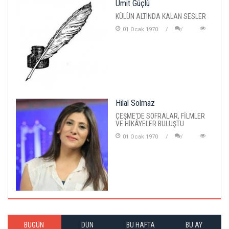
Ümit Güçlü
KÜLÜN ALTINDA KALAN SESLER
01 Ocak 1970
Hilal Solmaz
ÇEŞME'DE SOFRALAR, FİLMLER
VE HİKÂYELER BULUŞTU
01 Ocak 1970
BUGÜN
DÜN
BU HAFTA
BU AY