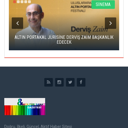
R
SİNEMA
ALTIN PORTAKAL JÜRİSİNE DERVİŞ ZAİM BAŞKANLIK
C
EDECEK
Doğru, İlkeli, Güncel, Aktif Haber Sitesi