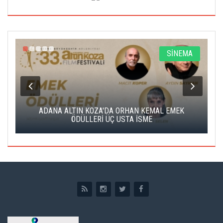
A
SİNEMA
K
ADANA ALTIN KOZA'DA ORHAN KEMAL EMEK
A
ÖDÜLLERİ ÜÇ USTA İSME