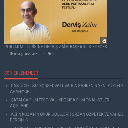
PORTAKAL JÜRİSİNE DERVİŞ ZAİM BAŞKANLIK EDECEK
05 Agustos 2026
0
SON EKLENENLER
CAS ÜCRETSİZ KONSERVATUVARLA SAHNENİN YENİ YÜZLERİ
ARANIYOR
ÇATALCA FİLM FESTİVALİ'NDE KISA FİLM FİNALİSTLERİ
AÇIKLANDI
ALTIN KOZA'NIN ONUR ÖDÜLLERİ FERZAN ÖZPETEK VE VAHİDE
PERÇİN'İN