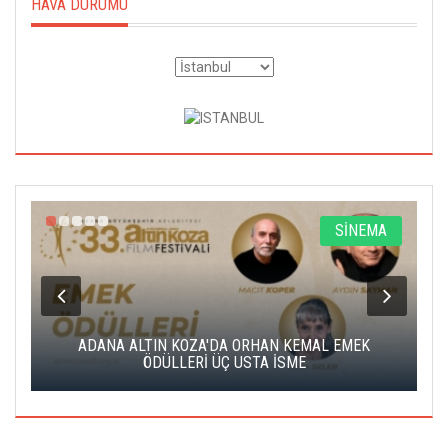
HAVA DURUMU
A
SİNEMA
K
ADANA ALTIN KOZA'DA ORHAN KEMAL EMEK
A
ÖDÜLLERİ ÜÇ USTA İSME