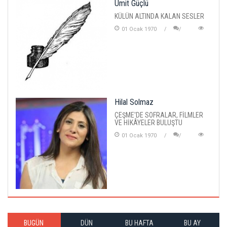
Ümit Güçlü
KÜLÜN ALTINDA KALAN SESLER
01 Ocak 1970
Hilal Solmaz
ÇEŞME'DE SOFRALAR, FİLMLER
VE HİKÂYELER BULUŞTU
01 Ocak 1970
BUGÜN
DÜN
BU HAFTA
BU AY