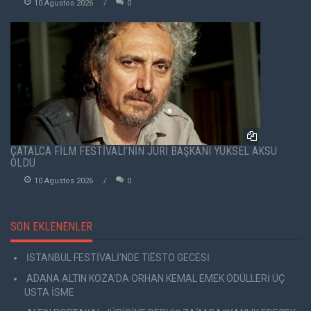
10 Agustos 2026
0
ÇATALCA FİLM FESTİVALİ’NİN JÜRİ BAŞKANI YÜKSEL AKSU
OLDU
10 Agustos 2026
0
SON EKLENENLER
İSTANBUL FESTİVALİ’NDE TIËSTO GECESİ
ADANA ALTIN KOZA'DA ORHAN KEMAL EMEK ÖDÜLLERİ ÜÇ
USTA İSME