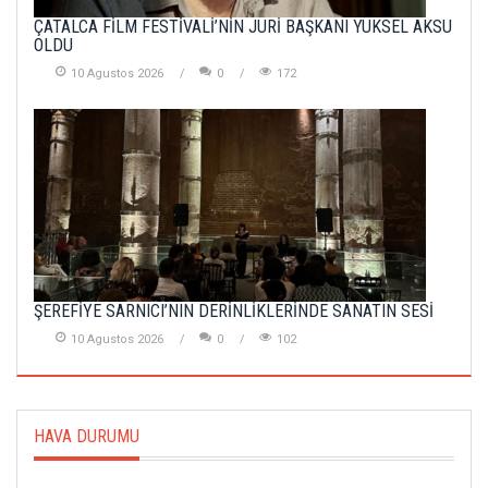
ÇATALCA FİLM FESTİVALİ’NİN JÜRİ BAŞKANI YÜKSEL AKSU
OLDU
10 Agustos 2026
0
172
ŞEREFİYE SARNICI’NIN DERİNLİKLERİNDE SANATIN SESİ
10 Agustos 2026
0
102
HAVA DURUMU