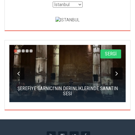
A
SERGİ
IK
ŞEREFİYE SARNICI’NIN DERİNLİKLERİNDE SANATIN
Ç
SESİ