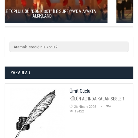
LA TRAVİATA, SAHNEDE BÜYÜLEYİCİ BİR GECE YARATTI
YAZARLAR
Ümit Güçlü
KÜLÜN ALTINDA KALAN SESLER
26 Nisan 2026
19422