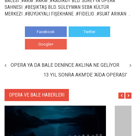
BALESI
#AKM
#AKM
#KADIKÖY BLD. SÜREYYA OPERA
,
,
,
SAHNESI
#BEŞIKTAŞ BLD. SÜLEYMAN SEBA KÜLTÜR
,
MERKEZI
#BÜYÜKYALI FIŞEKHANE
#FIDELIO
#SUAT ARIKAN
,
,
,
,
Facebook
Twitter
Google+
WhatsApp
OPERA YA DA BALE DENİNCE AKLINA NE GELİYOR
13 YIL SONRA AKM’DE ‘AİDA OPERASI’
OPERA VE BALE HABERLERI