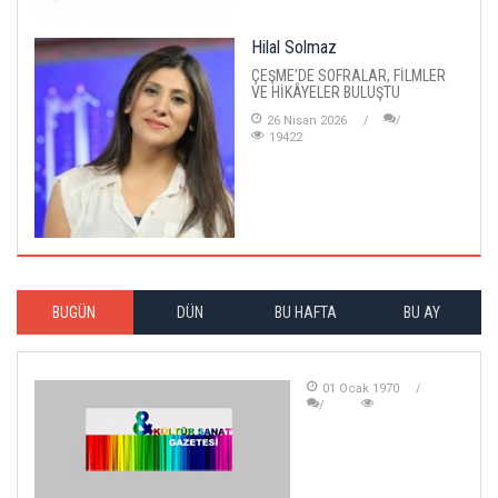
Hilal Solmaz
ÇEŞME'DE SOFRALAR, FİLMLER
VE HİKÂYELER BULUŞTU
26 Nisan 2026
19422
BUGÜN
DÜN
BU HAFTA
BU AY
01 Ocak 1970