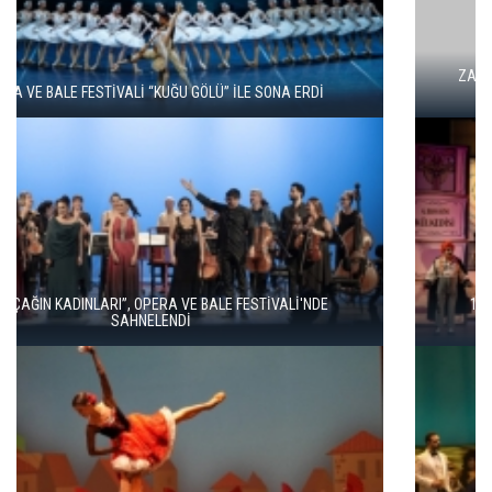
ZARAFETİN AŞKIN VE TUTKUNUN DANSI: KUĞU GÖLÜ YENİDEN
SAHNEDE
16. ULUSLARARASI İSTANBUL OPERA VE BALE FESTİVALİ
“KÜLKEDİSİ” İLE BAŞLADI