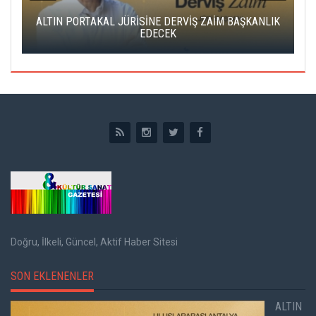
ALTIN PORTAKAL JÜRİSİNE DERVİŞ ZAİM BAŞKANLIK
C
EDECEK
Doğru, İlkeli, Güncel, Aktif Haber Sitesi
SON EKLENENLER
ALTIN