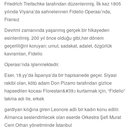
Friedrich Treitschke tarafından düzenlenmiş. İlk kez 1805
yılında Viyana’da sahnelennen Fidelio Operası’nda,
Fransız
Devrimi zamanında yaşanmış gerçek bir hikayeden
esinlenilmiş. 200 yıl önce olduğu gibi,her dönem
geçerliliğini koruyan; umut, sadakat, adalet, özgürlük
kavramları, Fidelio
Operası’nda işlenmektedir.
Eser, 18.yy’da İspanya’da bir hapisanede geçer. Siyasi
rakibi olan, kötü adam Don Pizarro tarafından gizlice
hapsedilen kocası Florestan&#39;ı kurtarmak için, “Fidelio”
takma adı ile, erkek
gardiyan kılığına giren Leonore adlı bir kadın konu edilir.
Almanca seslendirilecek olan eserde Orkestra Şefi Murat
Cem Orhan yönetiminde İstanbul