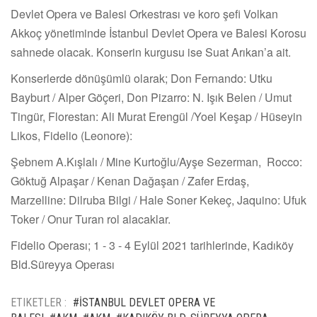
Devlet Opera ve Balesi Orkestrası ve koro şefi Volkan
Akkoç yönetiminde İstanbul Devlet Opera ve Balesi Korosu
sahnede olacak. Konserin kurgusu ise Suat Arıkan’a ait.
Konserlerde dönüşümlü olarak; Don Fernando: Utku
Bayburt / Alper Göçeri, Don Pizarro: N. Işık Belen / Umut
Tingür, Florestan: Ali Murat Erengül /Yoel Keşap / Hüseyin
Likos, Fidelio (Leonore):
Şebnem A.Kışlalı / Mine Kurtoğlu/Ayşe Sezerman, Rocco:
Göktuğ Alpaşar / Kenan Dağaşan / Zafer Erdaş,
Marzelline: Dilruba Bilgi / Hale Soner Kekeç, Jaquino: Ufuk
Toker / Onur Turan rol alacaklar.
Fidelio Operası; 1 - 3 - 4 Eylül 2021 tarihlerinde, Kadıköy
Bld.Süreyya Operası
ETIKETLER :
#İSTANBUL DEVLET OPERA VE