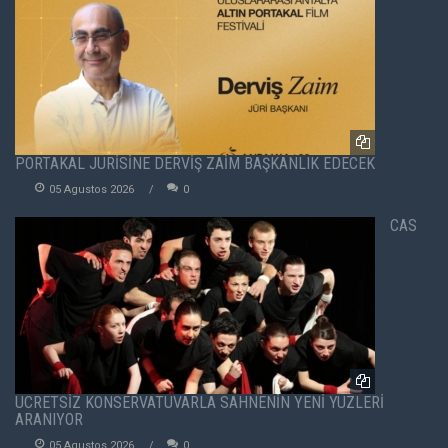
PORTAKAL JÜRİSİNE DERVİŞ ZAİM BAŞKANLIK EDECEK
05 Agustos 2026
0
CAS
ÜCRETSİZ KONSERVATUVARLA SAHNENİN YENİ YÜZLERİ
ARANIYOR
05 Agustos 2026
0