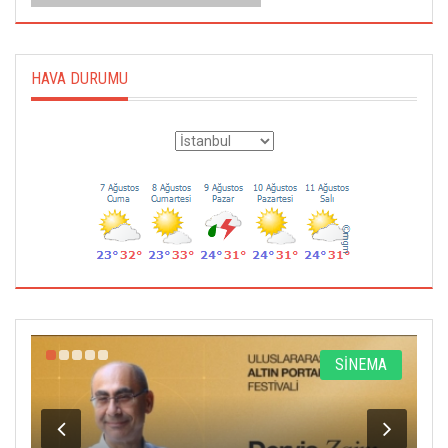
HAVA DURUMU
R
SİNEMA