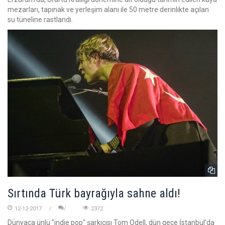
mezarları, tapınak ve yerleşim alanı ile 50 metre derinlikte açılan
su tüneline rastlandı.
Sırtında Türk bayrağıyla sahne aldı!
12-12-2017
2372
Dünyaca ünlü "indie pop" şarkıcısı Tom Odell, dün gece İstanbul’da