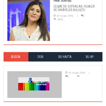
Hilal Solmaz
ÇEŞME'DE SOFRALAR, FİLMLER
VE HİKÂYELER BULUŞTU
01 Ocak 1970
2476
BUGÜN
DÜN
BU HAFTA
BU AY
01 Ocak 1970