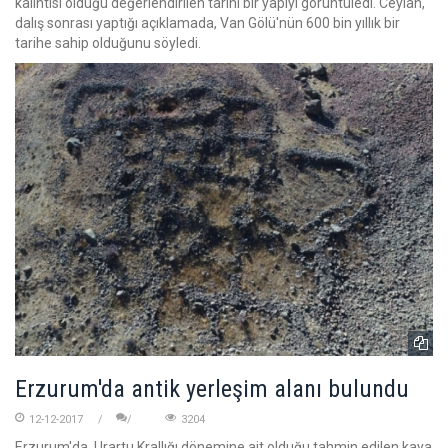
kalıntısı olduğu değerlendirilen tarihi bir yapıyı görüntüledi. Ceylan,
dalış sonrası yaptığı açıklamada, Van Gölü'nün 600 bin yıllık bir
tarihe sahip olduğunu söyledi.
Erzurum'da antik yerleşim alanı bulundu
12-12-2017
3204
Erzurum'da, Urartu Krallığı dönemine ait olduğu tahmin edilen kaya