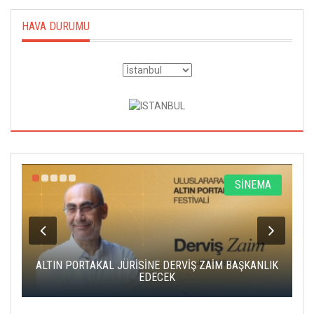
HAVA DURUMU
R
SİNEMA
ALTIN PORTAKAL JÜRİSİNE DERVİŞ ZAİM BAŞKANLIK
C
EDECEK