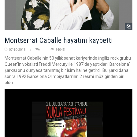
Montserrat Caballe hayatını kaybetti
07-10-2018
34045
Montserrat Caballe'nin 50 yıllık sanat kariyerinde İngiliz rock grubu
Queen'in vokalisti Freddi Mercury ile 1987'de yaptıkları 'Barcelona'
şarkısı onu dünyaca tanınmış bir isim haline getirdi. Bu şarkı daha
sonra 1992 Barcelona Olimpiyatları'nın 2 resmi müziğinden biri
oldu.