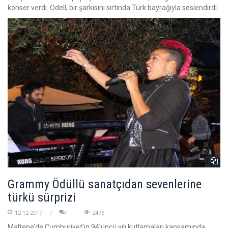
konser verdi. Odell, bir şarkısını sırtında Türk bayrağıyla seslendirdi.
Grammy Ödüllü sanatçıdan sevenlerine
türkü sürprizi
12-12-2017
2476
Maltepe’de Cumhuriyet’in 94’üncü yılı kutlamaları kapsamında