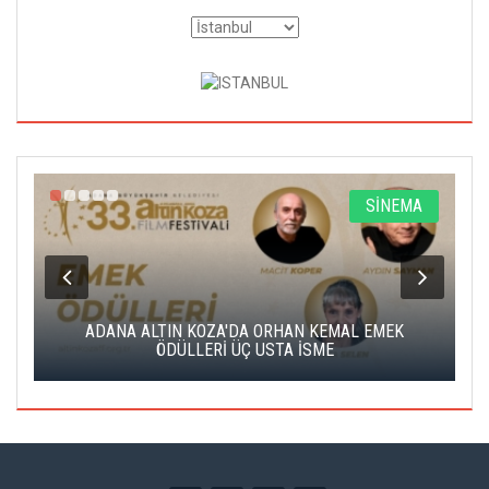
A
SİNEMA
K
ADANA ALTIN KOZA'DA ORHAN KEMAL EMEK
A
ÖDÜLLERİ ÜÇ USTA İSME