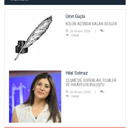
Ümit Güçlü
KÜLÜN ALTINDA KALAN SESLER
26 Nisan 2026
19468
Hilal Solmaz
ÇEŞME'DE SOFRALAR, FİLMLER
VE HİKÂYELER BULUŞTU
26 Nisan 2026
19468