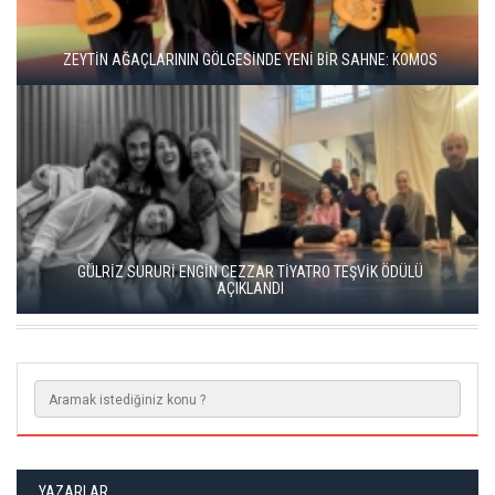
BBT’DE REKOR SEYİRCİ, YENİ REPERTUVAR
KISALAR, ÇAĞIN ÇELİŞKİLERİNİ SAHNEYE TAŞIYOR
YAZARLAR