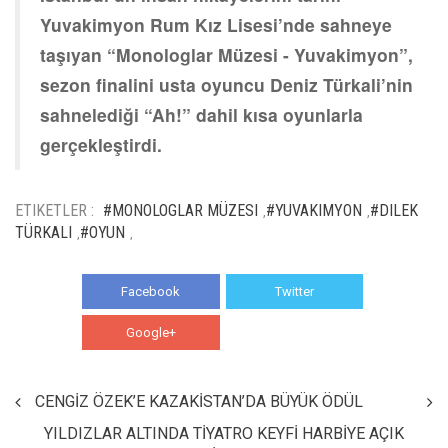
Yuvakimyon Rum Kız Lisesi’nde sahneye
taşıyan “Monologlar Müzesi - Yuvakimyon”,
sezon finalini usta oyuncu Deniz Türkali’nin
sahnelediği “Ah!” dahil kısa oyunlarla
gerçekleştirdi.
ETIKETLER :
#MONOLOGLAR MÜZESI
#YUVAKIMYON
#DILEK
,
,
TÜRKALI
#OYUN
,
,
Facebook
Twitter
Google+
WhatsApp
CENGİZ ÖZEK’E KAZAKİSTAN’DA BÜYÜK ÖDÜL
YILDIZLAR ALTINDA TİYATRO KEYFİ HARBİYE AÇIK