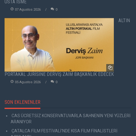
USTA İSME
07 Agustos 2026
0
ALTIN
PORTAKAL JÜRİSİNE DERVİŞ ZAİM BAŞKANLIK EDECEK
05 Agustos 2026
0
SON EKLENENLER
CAS ÜCRETSİZ KONSERVATUVARLA SAHNENİN YENİ YÜZLERİ
ARANIYOR
ÇATALCA FİLM FESTİVALİ'NDE KISA FİLM FİNALİSTLERİ