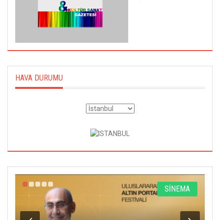
HAVA DURUMU
R
SİNEMA