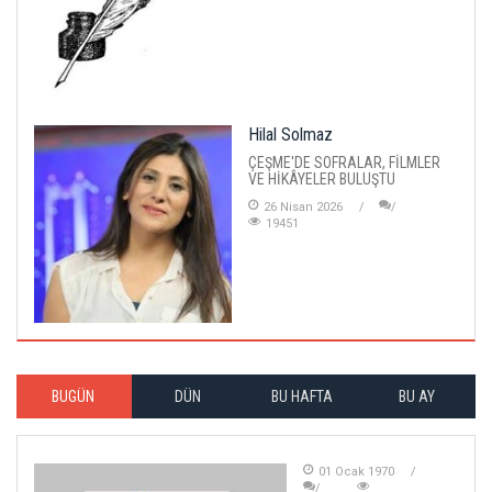
Hilal Solmaz
ÇEŞME'DE SOFRALAR, FİLMLER
VE HİKÂYELER BULUŞTU
26 Nisan 2026
19451
BUGÜN
DÜN
BU HAFTA
BU AY
01 Ocak 1970