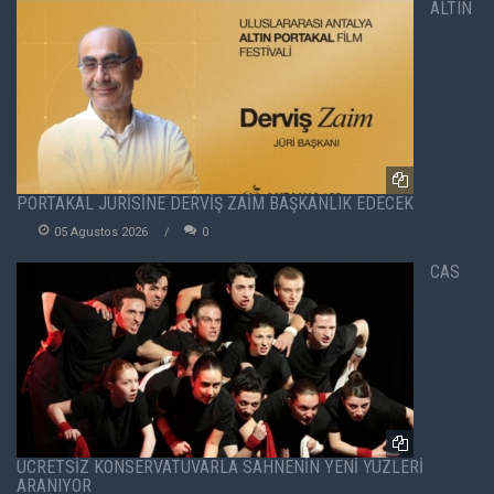
ALTIN
PORTAKAL JÜRİSİNE DERVİŞ ZAİM BAŞKANLIK EDECEK
05 Agustos 2026
0
CAS
ÜCRETSİZ KONSERVATUVARLA SAHNENİN YENİ YÜZLERİ
ARANIYOR