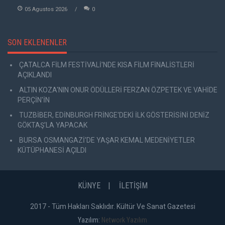
05 Agustos 2026
0
SON EKLENENLER
ÇATALCA FİLM FESTİVALİ'NDE KISA FİLM FİNALİSTLERİ
AÇIKLANDI
ALTIN KOZA'NIN ONUR ÖDÜLLERİ FERZAN ÖZPETEK VE VAHİDE
PERÇİN'İN
TUZBİBER, EDİNBURGH FRİNGE'DEKİ İLK GÖSTERİSİNİ DENİZ
GÖKTAŞ'LA YAPACAK
BURSA OSMANGAZİ'DE YAŞAR KEMAL MEDENİYETLER
KÜTÜPHANESİ AÇILDI
KÜNYE
İLETİŞİM
2017 - Tüm Hakları Saklıdır. Kültür Ve Sanat Gazetesi
Yazılım:
Network Yazılım