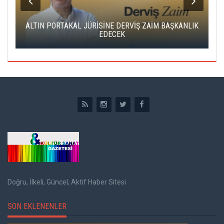
ALTIN PORTAKAL JÜRİSİNE DERVİŞ ZAİM BAŞKANLIK
C
EDECEK
Doğru, İlkeli, Güncel, Aktif Haber Sitesi
SON EKLENENLER