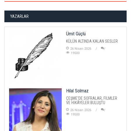
YAZARLAR
Ümit Güçlü
KÜLÜN ALTINDA KALAN SESLER
26 Nisan 2026
19500
Hilal Solmaz
ÇEŞME'DE SOFRALAR, FİLMLER
VE HİKÂYELER BULUŞTU
26 Nisan 2026
19500