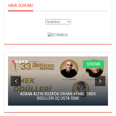
HAVA DURUMU
A
SİNEMA
K
ADANA ALTIN KOZA'DA ORHAN KEMAL EMEK
A
ÖDÜLLERİ ÜÇ USTA İSME