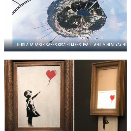
21.ULUSLARARASI İSTANBUL KUKLA FESTIVALI TANITIM FILMI YAYINLAN