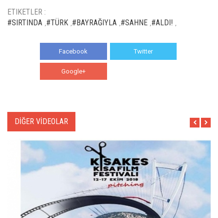
ETIKETLER :
#SIRTINDA
#TÜRK
#BAYRAĞIYLA
#SAHNE
#ALDI!
,
,
,
,
,
Facebook
Twitter
Google+
WhatsApp
DİĞER VİDEOLAR