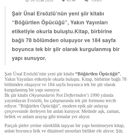
06 Ocak 2026
KİTAP
Yorum
Şair Ünal Ersözlü’nün yeni şiir kitabı
“Böğürtlen Öpücüğü”, Yakın Yayınları
etiketiyle okurla buluştu.Kitap, birbirine
bağlı 78 bölümden oluşuyor ve 184 sayfa
boyunca tek bir şiir olarak kurgulanmış bir
yapı sunuyor.
Şair Ünal Ersözlü’nün yeni şiir kitabı
“Böğürtlen Öpücüğü”
,
Yakın Yayınları etiketiyle okurla buluştu. Kitap, birbirine bağlı 78
bölümden oluşuyor ve 184 sayfa boyunca tek bir şiir olarak
kurgulanmış bir yapı sunuyor.
İlk şiir kitabı
Okyanusların Not Defterinden
’i 1990 yılında
yayımlayan Ersözlü, bu çalışmasında tek şiir formunu tercih
ediyor. “Böğürtlen Öpücüğü”, modern epik şiir anlayışı
çerçevesinde ilerleyen bir anlatı kuruyor. Metinde aşk, zaman,
bellek ve anlam arayışı gibi temalar yer alıyor.
Parçalı şiirler yerine süreklilik taşıyan bir yapı benimseyen kitap,
anlatı boyunca lirik ve düşünsel unsurları birlikte ele alıyor. Şiir,