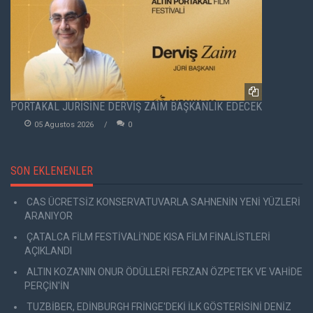
PORTAKAL JÜRİSİNE DERVİŞ ZAİM BAŞKANLIK EDECEK
05 Agustos 2026
0
SON EKLENENLER
CAS ÜCRETSİZ KONSERVATUVARLA SAHNENİN YENİ YÜZLERİ
ARANIYOR
ÇATALCA FİLM FESTİVALİ'NDE KISA FİLM FİNALİSTLERİ
AÇIKLANDI
ALTIN KOZA'NIN ONUR ÖDÜLLERİ FERZAN ÖZPETEK VE VAHİDE
PERÇİN'İN
TUZBİBER, EDİNBURGH FRİNGE'DEKİ İLK GÖSTERİSİNİ DENİZ