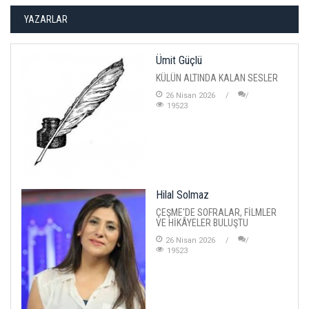
YAZARLAR
Ümit Güçlü
KÜLÜN ALTINDA KALAN SESLER
26 Nisan 2026
19523
Hilal Solmaz
ÇEŞME'DE SOFRALAR, FİLMLER
VE HİKÂYELER BULUŞTU
26 Nisan 2026
19523