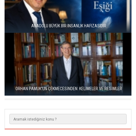
RIZA SÖNMEZ: ‘ANADOLU, SANILDIĞINDAN ÇOK DAHA VEGAN"
TARIHIN TERS YÜZ EDILDIĞI BIR ROMAN: “YÜKSEK ŞATODAKI
ADAM”