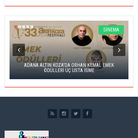
A
SİNEMA
K
ADANA ALTIN KOZA'DA ORHAN KEMAL EMEK
A
ÖDÜLLERİ ÜÇ USTA İSME