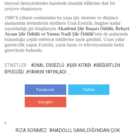
bireysel deneyimlerden hareketle insanlık hâllerine dair bir
çerçeve oluşturuyor.
1980’li yılların sonlarından bu yana şiir, deneme ve düşünce
alanlarında üretimlerini sürdüren Ünal Ersözlü, bugüne kadar
yayımladığı şiir kitaplarıyla
Akademi Şiir Başarı Ödülü, Behçet
Aysan Şiir Ödülü ve Yunus Nadi Şiir Ödülü’
nün de aralarında
bulunduğu çeşitli edebiyat ödüllerine layık görüldü. Uzun yıllar
gazetecilik yapan Ersözlü, yazılı basın ve televizyonlarda farklı
görevlerde bulundu.
ETIKETLER :
#ÜNAL ERSÖZLÜ
#ŞIIR KITABI
#BÖĞÜRTLEN
,
,
ÖPÜCÜĞÜ
#YANKIN YAYINLADI
,
,
Facebook
Twitter
Google+
WhatsApp
RIZA SÖNMEZ: ‘ANADOLU, SANILDIĞINDAN ÇOK