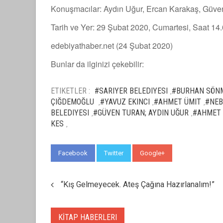
Konuşmacılar: Aydın Uğur, Ercan Karakaş, Güve
Tarih ve Yer: 29 Şubat 2020, Cumartesi, Saat 14
edebiyathaber.net (24 Şubat 2020)
Bunlar da ilginizi çekebilir:
ETIKETLER :
#SARIYER BELEDIYESI
#BURHAN SÖN
,
ÇIĞDEMOĞLU
#YAVUZ EKINCI
#AHMET ÜMIT
#NEB
,
,
,
BELEDIYESI
#GÜVEN TURAN; AYDIN UĞUR
#AHMET 
,
,
KES
,
Facebook
Twitter
Google+
WhatsApp
“Kış Gelmeyecek. Ateş Çağına Hazırlanalım!”
KİTAP HABERLERI