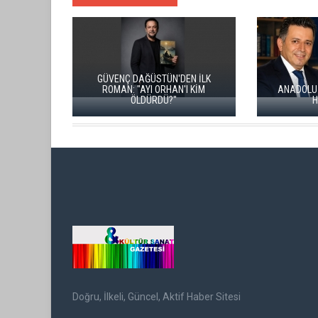
ÜNAL ERS
KİTABI “
İKİ KİTAP VE BİTMEYEN BİR ENERJİ
Doğru, İlkeli, Güncel, Aktif Haber Sitesi