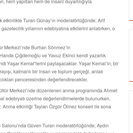
ı, hem yapıtları hem de insani duyarlılığıyla
etkinlikte Turan Günay’ın moderatörlüğünde; Arif
azetecilik yıllarının edebiyatına etkilerini anlatırken, o
tür Merkezi’nde Burhan Sönmez’in
 Hande Çiğdemoğlu ve Yavuz Ekinci kendi yazarlık
endi Yaşar Kemal”lerini paylaşacaklar. Yaşar Kemal’in, bir
ayışı, katmanlı bir insan ve toplum gerçeği, anlatı
cılıkları penceresinden değerlendirecekler.
Kültür Merkezi’nde düzenlenen anma programında Ahmet
al edebiyatı üzerine değerlendirmelerde bulunurken,
SİNEMA
r. Anma etkinliği Taylan Özgür Ölmez konseri ile sona
ro Salonu’nda Güven Turan moderatörlüğünde; Aydın
ALTIN KOZA'NIN ONUR ÖDÜLLERİ FERZAN