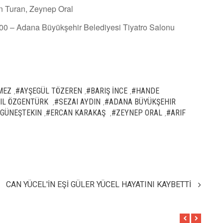
n Turan, Zeynep Oral
.00 – Adana Büyükşehir Belediyesi Tiyatro Salonu
MEZ
#AYŞEGÜL TÖZEREN
#BARIŞ İNCE
#HANDE
,
,
,
IL ÖZGENTÜRK
#SEZAI AYDIN
#ADANA BÜYÜKŞEHIR
,
,
GÜNEŞTEKIN
#ERCAN KARAKAŞ
#ZEYNEP ORAL
#ARIF
,
,
,
CAN YÜCEL'İN EŞİ GÜLER YÜCEL HAYATINI KAYBETTİ