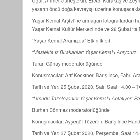
Uğur, Ahmet Güneştekin, Ercan Karakaş ve Zeyn
yazarın öncü doğa kavrayışı üzerine konuşacakla
Yaşar Kemal Arşivi’ne armağan fotoğraflardan haz
Yaşar Kemal Kültür Merkezi’nde ve 28 Şubat ‘ta 
“Yaşar Kemal Aramızda” Etkinlikleri:
“Meslekte İz Bırakanlar: Yaşar Kemal’i Anıyoruz”
Turan Günay moderatörlüğünde
Konuşmacılar: Arif Keskiner, Barış İnce, Fahri Ara
Tarih ve Yer: 25 Şubat 2020, Salı, Saat 14.00 –
“Umudu Tazeleyenler Yaşar Kemal’i Anlatıyor” Pa
Burhan Sönmez moderatörlüğünde
Konuşmacılar: Ayşegül Tözeren, Barış İnce Han
Tarih ve Yer: 27 Şubat 2020, Perşembe, Saat 14.