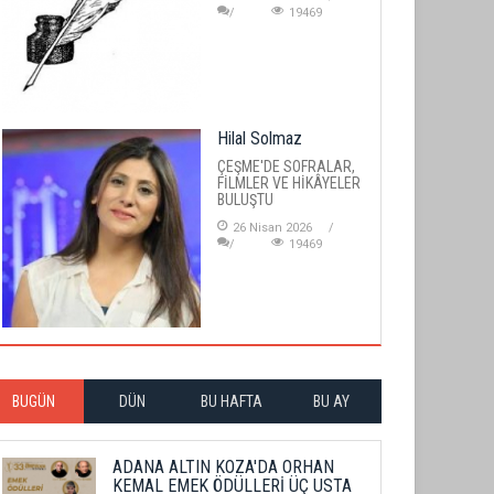
19469
Hilal Solmaz
ÇEŞME'DE SOFRALAR,
FİLMLER VE HİKÂYELER
BULUŞTU
26 Nisan 2026
19469
BUGÜN
DÜN
BU HAFTA
BU AY
ADANA ALTIN KOZA'DA ORHAN
KEMAL EMEK ÖDÜLLERİ ÜÇ USTA