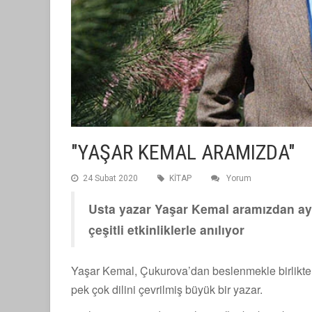
"YAŞAR KEMAL ARAMIZDA"
24 Subat 2020
KİTAP
Yorum
Usta yazar Yaşar Kemal aramızdan ay
çeşitli etkinliklerle anılıyor
Yaşar Kemal, Çukurova’dan beslenmekle birlikte 
pek çok dilini çevrilmiş büyük bir yazar.