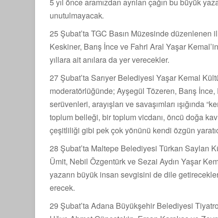
5 yıl önce aramızdan ayrılan çağın bu büyük yazar
unutulmayacak
.
25 Şubat’ta TGC Basın Müzesinde düzenlenen ilk 
Keskiner, Barış İnce ve Fahri Aral Yaşar Kemal’in g
yıllara ait anılara da yer verecekler.
27 Şubat’ta Sarıyer Belediyesi Yaşar Kemal Kül
moderatörlüğünde; Ayşegül Tözeren, Barış İnce,
serüvenleri, arayışları ve savaşımları ışığında “k
toplum belleği, bir toplum vicdanı, öncü doğa kavr
çeşitliliği gibi pek çok yönünü kendi özgün yaratı
28 Şubat’ta Maltepe Belediyesi Türkan Saylan 
Ümit, Nebil Özgentürk ve Sezai Aydın Yaşar Kem
yazarın büyük insan sevgisini de dile getirecekle
erecek.
29 Şubat’ta Adana Büyükşehir Belediyesi Tiyat