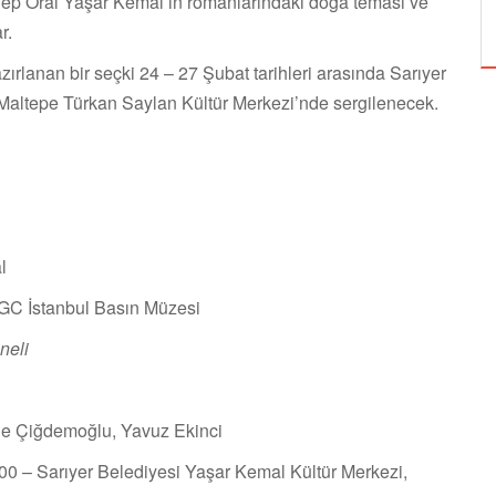
ep Oral Yaşar Kemal’in romanlarındaki doğa teması ve
ÖZPETEK VE VAHİDE PERÇİN'İN
r.
ırlanan bir seçki 24 – 27 Şubat tarihleri arasında Sarıyer
Maltepe Türkan Saylan Kültür Merkezi’nde sergilenecek.
l
 TGC İstanbul Basın Müzesi
neli
de Çiğdemoğlu, Yavuz Ekinci
00 – Sarıyer Belediyesi Yaşar Kemal Kültür Merkezi,