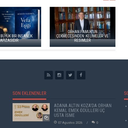
ÖZLÜ’NÜN YENİ ŞİİR
BÖĞÜRTLEN ÖPÜCÜĞÜ”
RIZA SÖNMEZ: ‘ANADOLU,
YAYIMLANDI
SANILDIĞINDAN ÇOK DAHA VEGAN"
SON EKLENENLER
S
ADANA ALTIN KOZA'DA ORHAN
KEMAL EMEK ÖDÜLLERİ ÜÇ
USTA İSME
07 Agustos 2026
0