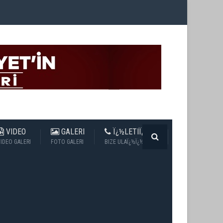
VIDEO
GALERI
Ï¿½LETIÏ¿½IM
IDEO GALERI
FOTO GALERI
BIZE ULAÏ¿½Ï¿½N