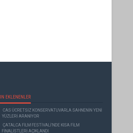
ON EKLENENLER
CAS ÜCRETSİZ KONSERVATUVARLA SAHNENİN YENİ
YÜZLERİ ARANIYOR
ÇATALCA FİLM FESTİVALİ'NDE KISA FİLM
FİNALİSTLERİ AÇIKLANDI