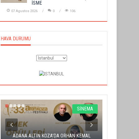
İSME
07 Agustos 2026
0
106
HAVA DURUMU
SİNEMA
ADANA ALTIN KOZA'DA ORHAN KEMAL
ALTIN PORTA