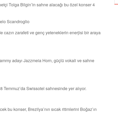
petçi Tolga Bilgin’in sahne alacağı bu özel konser 4
gelo Scandroglio
azın zarafeti ve genç yeteneklerin enerjisi bir araya
ammy adayı Jazzmeia Horn, güçlü vokali ve sahne
ı, 8 Temmuz’da Swissotel sahnesinde yer alıyor.
 bu konser, Brezilya’nın sıcak ritimlerini Boğaz’ın