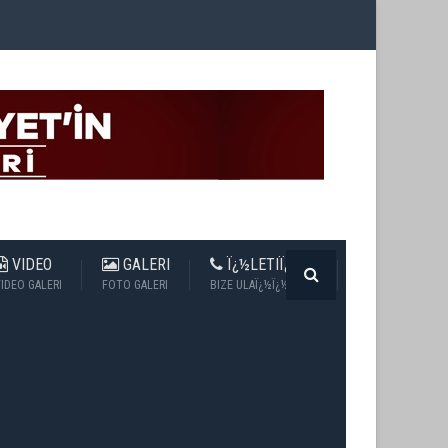
VIDEO
GALERI
Ï¿½LETIÏ¿½IM
IDEO GALERI
FOTO GALERI
BIZE ULAÏ¿½Ï¿½N