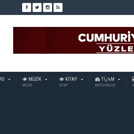
TRO
MÜZİK
KİTAP
TÏ¿½M
MÜZİK
KİTAP
KATEGORILER
V