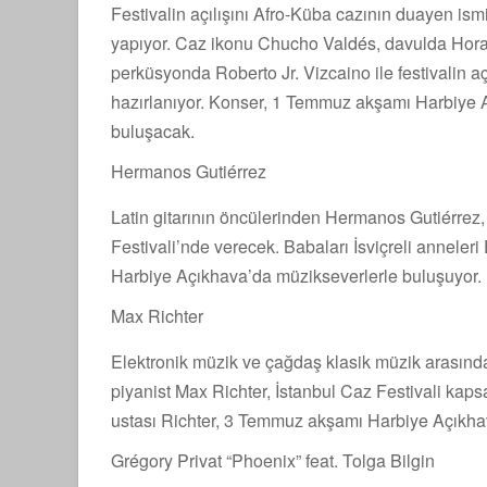
Festivalin açılışını Afro-Küba cazının duayen i
yapıyor. Caz ikonu Chucho Valdés, davulda Hora
perküsyonda Roberto Jr. Vizcaino ile festivalin a
hazırlanıyor. Konser, 1 Temmuz akşamı Harbiye Aç
buluşacak.
Hermanos Gutiérrez
Latin gitarının öncülerinden Hermanos Gutiérrez, 
Festivali’nde verecek. Babaları İsviçreli anneleri
Harbiye Açıkhava’da müzikseverlerle buluşuyor.
Max Richter
Elektronik müzik ve çağdaş klasik müzik arasında
piyanist Max Richter, İstanbul Caz Festivali kap
ustası Richter, 3 Temmuz akşamı Harbiye Açıkha
Grégory Privat “Phoenix” feat. Tolga Bilgin