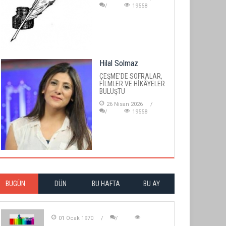
19558
Hilal Solmaz
ÇEŞME'DE SOFRALAR,
FİLMLER VE HİKÂYELER
BULUŞTU
26 Nisan 2026
19558
BUGÜN
DÜN
BU HAFTA
BU AY
01 Ocak 1970