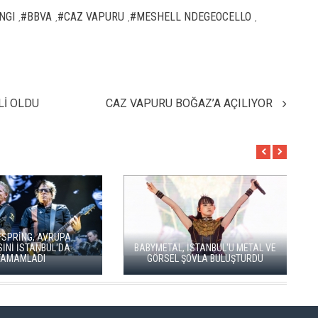
NGI
#BBVA
#CAZ VAPURU
#MESHELL NDEGEOCELLO
,
,
,
,
Lİ OLDU
CAZ VAPURU BOĞAZ’A AÇILIYOR
SOUND OF EUROPE BEŞİNCİ
MODERN METALİN ÖNCÜSÜ
YILINDA İSTANBUL, ANKARA VE
TRİVİUM İSTANBUL'A GELİYOR
İZMİR'DE