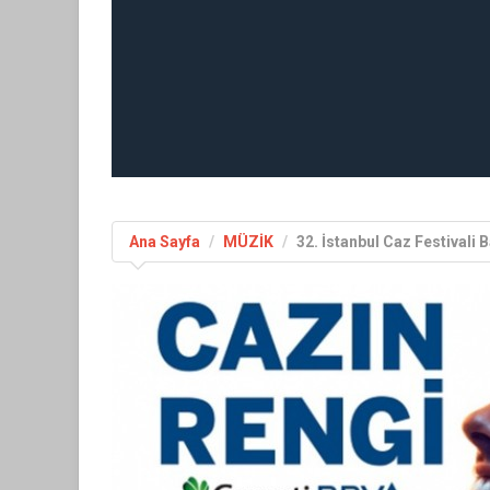
Ana Sayfa
MÜZİK
32. İstanbul Caz Festivali B