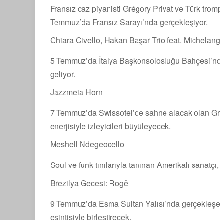
Fransız caz piyanisti Grégory Privat ve Türk trom
Temmuz’da Fransız Sarayı’nda gerçekleşiyor.
Chiara Civello, Hakan Başar Trio feat. Michelan
5 Temmuz’da İtalya Başkonsolosluğu Bahçesi’nde c
geliyor.
Jazzmeia Horn
7 Temmuz’da Swissotel’de sahne alacak olan Gr
enerjisiyle izleyicileri büyüleyecek.
Meshell Ndegeocello
Soul ve funk tınılarıyla tanınan Amerikalı sanatç
Brezilya Gecesi: Rogê
9 Temmuz’da Esma Sultan Yalısı’nda gerçekleşecek
esintisiyle birleştirecek.