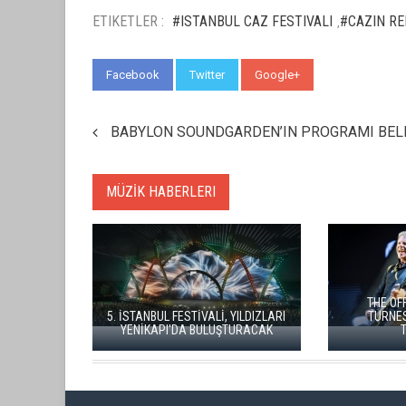
ETIKETLER :
#ISTANBUL CAZ FESTIVALI
#CAZIN RE
,
Facebook
Twitter
Google+
WhatsApp
BABYLON SOUNDGARDEN’IN PROGRAMI BEL
MÜZİK HABERLERI
İSTANBUL MÜZİK FESTİVALİ'NDE
İSTANBUL'U METAL VE
TURGAY ERDENER'DEN "KÖROĞLU"
OVLA BULUŞTURDU
ÇAĞRISI