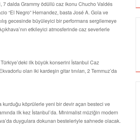
smi, 7 dalda Grammy ödüllü caz ikonu Chucho Valdés
cio “El Negro” Hernandez, basta José A. Gola ve
çılış gecesinde büyüleyici bir performans sergilemeye
ıkhava’nın etkileyici atmosferinde caz severlerle
Türkiye’deki ilk büyük konserini İstanbul Caz
 Ekvadorlu olan iki kardeşin gitar tınıları, 2 Temmuz’da
SİNEMA
 kurduğu köprülerle yeni bir devir açan besteci ve
samında ilk kez İstanbul’da. Minimalist müziğin modern
va’da duygulara dokunan besteleriyle sahnede olacak.
ALTIN KOZA'NIN ONUR ÖDÜLLERİ FERZAN
ÖZPETEK VE VAHİDE PERÇİN'İN