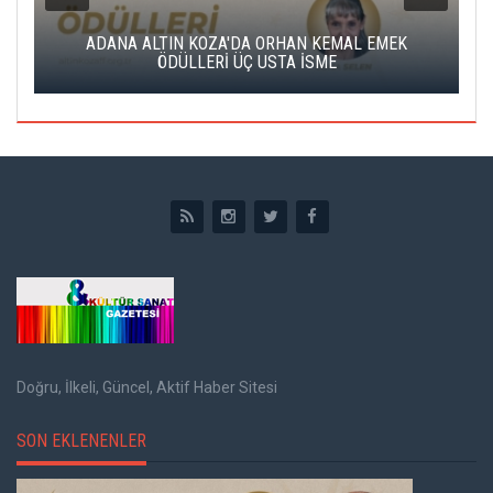
K
ADANA ALTIN KOZA'DA ORHAN KEMAL EMEK
A
ÖDÜLLERİ ÜÇ USTA İSME
Doğru, İlkeli, Güncel, Aktif Haber Sitesi
SON EKLENENLER