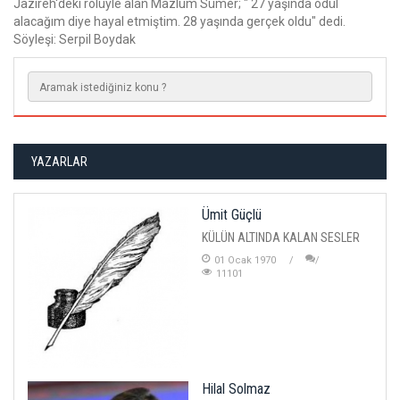
Jazireh'deki rolüyle alan Mazlum Sümer; " 27 yaşında ödül
alacağım diye hayal etmiştim. 28 yaşında gerçek oldu" dedi.
Söyleşi: Serpil Boydak
YAZARLAR
Ümit Güçlü
KÜLÜN ALTINDA KALAN SESLER
01 Ocak 1970
11101
Hilal Solmaz