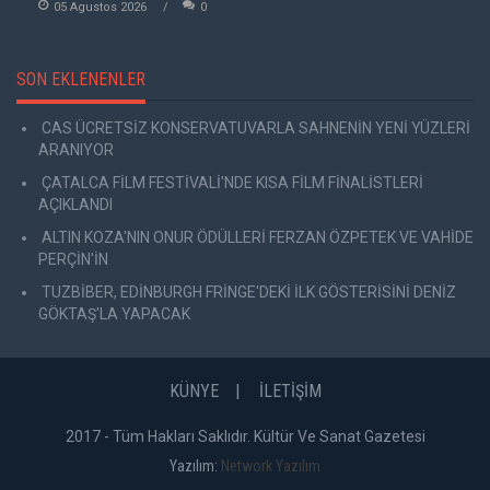
05 Agustos 2026
0
SON EKLENENLER
CAS ÜCRETSİZ KONSERVATUVARLA SAHNENİN YENİ YÜZLERİ
ARANIYOR
ÇATALCA FİLM FESTİVALİ'NDE KISA FİLM FİNALİSTLERİ
AÇIKLANDI
ALTIN KOZA'NIN ONUR ÖDÜLLERİ FERZAN ÖZPETEK VE VAHİDE
PERÇİN'İN
TUZBİBER, EDİNBURGH FRİNGE'DEKİ İLK GÖSTERİSİNİ DENİZ
GÖKTAŞ'LA YAPACAK
KÜNYE
İLETİŞİM
2017 - Tüm Hakları Saklıdır. Kültür Ve Sanat Gazetesi
Yazılım:
Network Yazılım