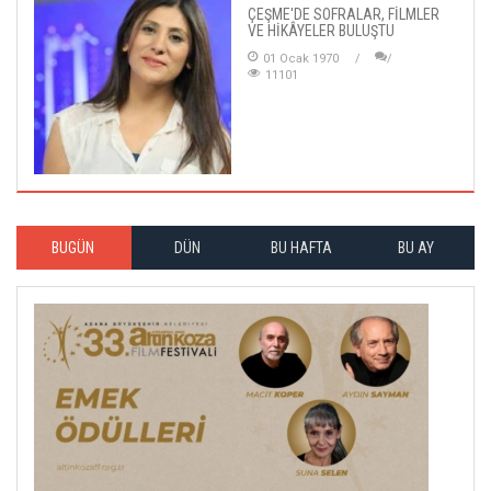
ÇEŞME'DE SOFRALAR, FİLMLER
VE HİKÂYELER BULUŞTU
01 Ocak 1970
11101
BUGÜN
DÜN
BU HAFTA
BU AY