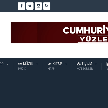
TRO
MÜZİK
KİTAP
TÏ¿½M
MÜZİK
KİTAP
KATEGORILER
V