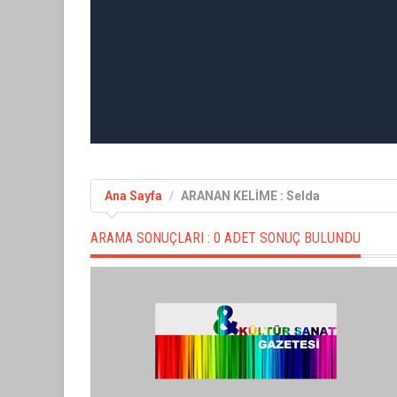
Ana Sayfa
ARANAN KELİME : Selda
ARAMA SONUÇLARI :
0 ADET SONUÇ BULUNDU