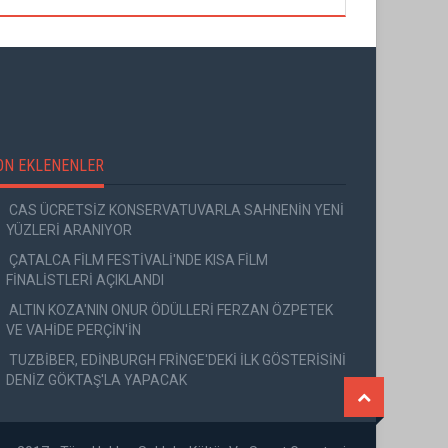
ON EKLENENLER
CAS ÜCRETSİZ KONSERVATUVARLA SAHNENİN YENİ
YÜZLERİ ARANIYOR
ÇATALCA FİLM FESTİVALİ'NDE KISA FİLM
FİNALİSTLERİ AÇIKLANDI
ALTIN KOZA'NIN ONUR ÖDÜLLERİ FERZAN ÖZPETEK
VE VAHİDE PERÇİN'İN
TUZBİBER, EDİNBURGH FRİNGE'DEKİ İLK GÖSTERİSİNİ
DENİZ GÖKTAŞ'LA YAPACAK