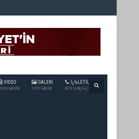
VIDEO
GALERI
Ï¿½LETIÏ¿½IM
IDEO GALERI
FOTO GALERI
BIZE ULAÏ¿½Ï¿½N