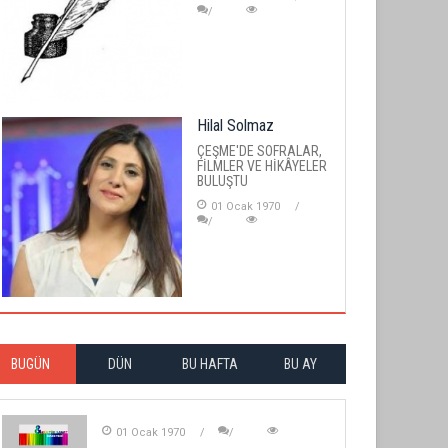
Hilal Solmaz
ÇEŞME'DE SOFRALAR,
FİLMLER VE HİKÂYELER
BULUŞTU
01 Ocak 1970
BUGÜN
DÜN
BU HAFTA
BU AY
01 Ocak 1970