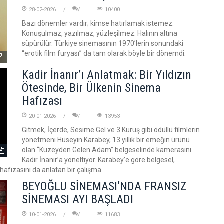
28-02-2026
10400
Bazı dönemler vardır; kimse hatırlamak istemez.
Konuşulmaz, yazılmaz, yüzleşilmez. Halının altına
süpürülür. Türkiye sinemasının 1970’lerin sonundaki
“erotik film furyası” da tam olarak böyle bir dönemdi.
Kadir İnanır’ı Anlatmak: Bir Yıldızın
Ötesinde, Bir Ülkenin Sinema
Hafızası
20-01-2026
13953
Gitmek, İçerde, Sesime Gel ve 3 Kuruş gibi ödüllü filmlerin
yönetmeni Hüseyin Karabey, 13 yıllık bir emeğin ürünü
olan “Kuzeyden Gelen Adam” belgeselinde kamerasını
Kadir İnanır’a yöneltiyor. Karabey’e göre belgesel,
k hafızasını da anlatan bir çalışma.
BEYOĞLU SİNEMASI’NDA FRANSIZ
SİNEMASI AYI BAŞLADI
10-01-2026
11683