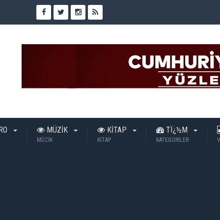
TRO
MÜZİK
KİTAP
TÏ¿½M
MÜZİK
KİTAP
KATEGORILER
V