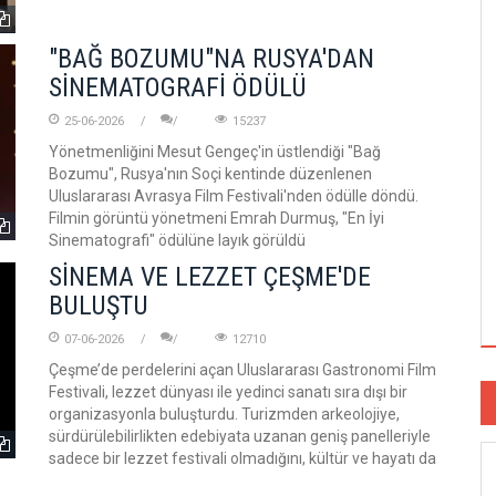
"BAĞ BOZUMU"NA RUSYA'DAN
SİNEMATOGRAFİ ÖDÜLÜ
25-06-2026
15237
Yönetmenliğini Mesut Gengeç'in üstlendiği "Bağ
Bozumu", Rusya'nın Soçi kentinde düzenlenen
Uluslararası Avrasya Film Festivali'nden ödülle döndü.
Filmin görüntü yönetmeni Emrah Durmuş, "En İyi
Sinematografi" ödülüne layık görüldü
SİNEMA VE LEZZET ÇEŞME'DE
BULUŞTU
07-06-2026
12710
Çeşme’de perdelerini açan Uluslararası Gastronomi Film
Festivali, lezzet dünyası ile yedinci sanatı sıra dışı bir
organizasyonla buluşturdu. Turizmden arkeolojiye,
sürdürülebilirlikten edebiyata uzanan geniş panelleriyle
sadece bir lezzet festivali olmadığını, kültür ve hayatı da