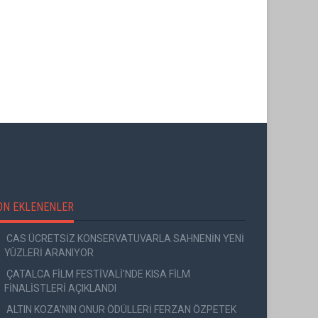
ON EKLENENLER
CAS ÜCRETSİZ KONSERVATUVARLA SAHNENİN YENİ
YÜZLERİ ARANIYOR
ÇATALCA FİLM FESTİVALİ'NDE KISA FİLM
FİNALİSTLERİ AÇIKLANDI
ALTIN KOZA'NIN ONUR ÖDÜLLERİ FERZAN ÖZPETEK