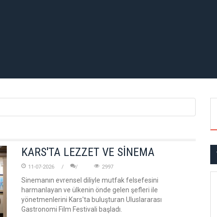
KARS'TA LEZZET VE SİNEMA
11-07-2026
2997
Sinemanın evrensel diliyle mutfak felsefesini
harmanlayan ve ülkenin önde gelen şefleri ile
yönetmenlerini Kars'ta buluşturan Uluslararası
Gastronomi Film Festivali başladı.