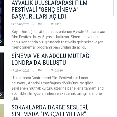
ÖZPETEK VE VAHİDE PERÇİN'İN
AYVALIK ULUSLARARASI FİLM
FESTİVALİ "GENÇ SİNEMA"
BAŞVURULARI AÇILDI
15-05-2026
8415
Seyir Derneği tarafından düzenlenen Ayvalık Uluslararası
Film Festivali bu yıl 5. yaşını kutluyor. Sinemaseverleri
deniz kenarında buluşturacak festivalin gelenekselleşen
"Genç Sinema" programı başvuruları da açıldı.
SİNEMA VE ANADOLU MUTFAĞI
LONDRA’DA BULUŞTU
25-04-2026
21310
Uluslararası Gastronomi Film Festivali’nin Londra
edisyonu, Anadolu mutfağının dönüşümü ve göçle
şekillenen mutfak kültürü üzerine panellerle tamamlandı.
Etkinlikte film gösterimleri ve akademik tartışmalar öne
çıktı
SOKAKLARDA DARBE SESLERİ,
SİNEMADA "PARÇALI YILLAR"