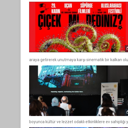
araya getirerek unutmaya karşı sinematik bir kalkan ol
boyunca kültür ve lezzet odaklı etkinliklere ev sahipliği