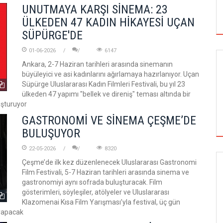
UNUTMAYA KARŞI SİNEMA: 23
ÜLKEDEN 47 KADIN HİKAYESİ UÇAN
SÜPÜRGE'DE
01-06-2026
6147
Ankara, 2-7 Haziran tarihleri arasında sinemanın
büyüleyici ve asi kadınlarını ağırlamaya hazırlanıyor. Uçan
Süpürge Uluslararası Kadın Filmleri Festivali, bu yıl 23
ülkeden 47 yapımı "bellek ve direniş" teması altında bir
uşturuyor
GASTRONOMİ VE SİNEMA ÇEŞME’DE
BULUŞUYOR
22-05-2026
8320
Çeşme’de ilk kez düzenlenecek Uluslararası Gastronomi
Film Festivali, 5-7 Haziran tarihleri arasında sinema ve
SİNEMA
gastronomiyi aynı sofrada buluşturacak. Film
gösterimleri, söyleşiler, atölyeler ve Uluslararası
Klazomenai Kısa Film Yarışması’yla festival, üç gün
 yapacak
ALTIN KOZA'NIN ONUR ÖDÜLLERİ FERZAN