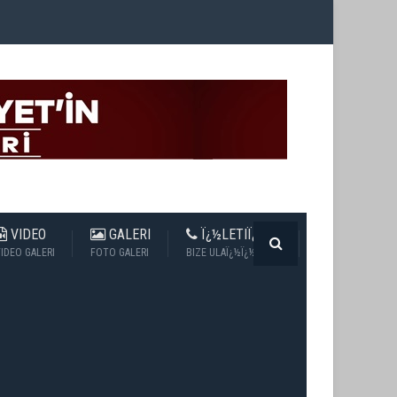
VIDEO
GALERI
Ï¿½LETIÏ¿½IM
IDEO GALERI
FOTO GALERI
BIZE ULAÏ¿½Ï¿½N