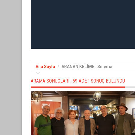
Ana Sayfa
ARANAN KELİME : Sinema
ARAMA SONUÇLARI :
59 ADET SONUÇ BULUNDU