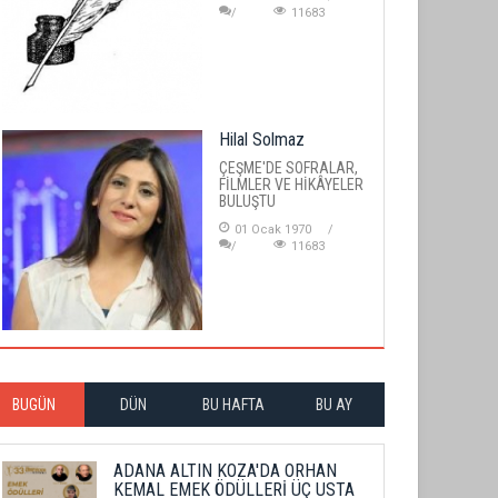
11683
Hilal Solmaz
ÇEŞME'DE SOFRALAR,
FİLMLER VE HİKÂYELER
BULUŞTU
01 Ocak 1970
11683
BUGÜN
DÜN
BU HAFTA
BU AY
ADANA ALTIN KOZA'DA ORHAN
KEMAL EMEK ÖDÜLLERİ ÜÇ USTA