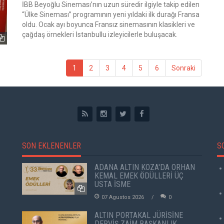
İBB Beyoğlu Sineması’nın uzun süredir ilgiyle takip edilen
“Ülke Sineması” programının yeni yıldaki ilk durağı Fransa
oldu. Ocak ayı boyunca Fransız sinemasının klasikleri ve
çağdaş örnekleri İstanbullu izleyicilerle buluşacak.
1
2
3
4
5
6
Sonraki
SON EKLENENLER
S
ADANA ALTIN KOZA'DA ORHAN
KEMAL EMEK ÖDÜLLERİ ÜÇ
USTA İSME
07 Agustos 2026
0
ALTIN PORTAKAL JÜRİSİNE
DERVİŞ ZAİM BAŞKANLIK