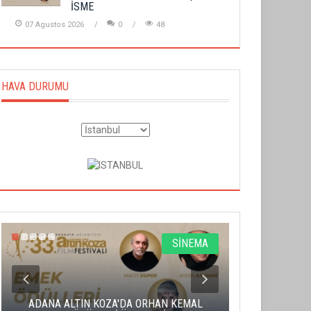
İSME
07 Agustos 2026
0
48
HAVA DURUMU
SİNEMA
ADANA ALTIN KOZA'DA ORHAN KEMAL
ALTIN PORTA