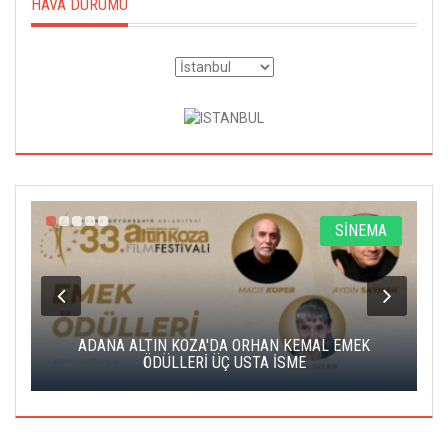
HAVA DURUMU
A
SİNEMA
K
ADANA ALTIN KOZA'DA ORHAN KEMAL EMEK
A
ÖDÜLLERİ ÜÇ USTA İSME