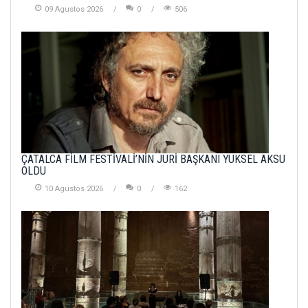
09 Agustos 2026
0
506
ÇATALCA FİLM FESTİVALİ’NİN JÜRİ BAŞKANI YÜKSEL AKSU
OLDU
10 Agustos 2026
0
162