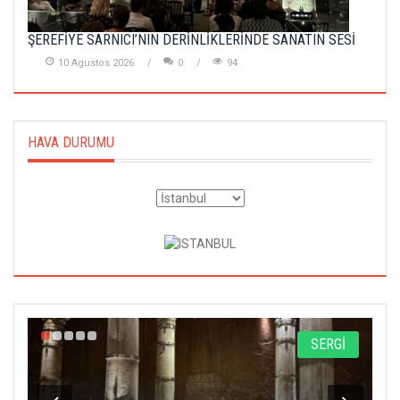
ŞEREFİYE SARNICI’NIN DERİNLİKLERİNDE SANATIN SESİ
10 Agustos 2026
0
94
HAVA DURUMU
A
SERGİ