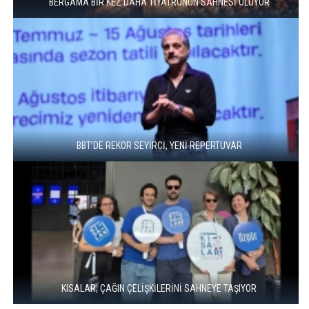
BERGAMA BİR KEZ DAHA TİYATRONUN SAHNESİ OLUYOR
BBT’DE REKOR SEYİRCİ, YENİ REPERTUVAR
KISALAR, ÇAĞIN ÇELİŞKİLERİNİ SAHNEYE TAŞIYOR