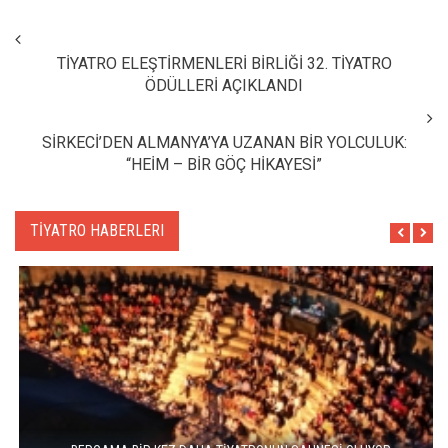
TİYATRO ELEŞTİRMENLERİ BİRLİĞİ 32. TİYATRO
ÖDÜLLERİ AÇIKLANDI
SİRKECİ’DEN ALMANYA’YA UZANAN BİR YOLCULUK:
“HEİM – BİR GÖÇ HİKAYESİ”
TİYATRO HABERLERI