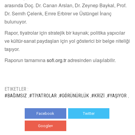
arasında Doç. Dr. Canan Arslan, Dr. Zeynep Baykal, Prof.
Dr. Semih Çelenk, Emre Erbirer ve Üstüngel İnanç
bulunuyor.
Rapor, tiyatrolar için stratejik bir kaynak; politika yapıcılar
ve kültür-sanat paydaşları için yol gösterici bir belge niteliği
taşıyor.
Raporun tamamına
sofi.org.tr
adresinden ulaşılabilir.
ETIKETLER :
#BAĞIMSIZ
#TİYATROLAR
#GÖRÜNÜRLÜK
#KRİZİ
#YAŞIYOR
,
,
,
,
,
Facebook
Twitter
Google+
WhatsApp