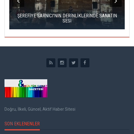
IK
ŞEREFİYE SARNICI’NIN DERİNLİKLERİNDE SANATIN
Ç
SESİ
Doğru, İlkeli, Güncel, Aktif Haber Sitesi
SON EKLENENLER