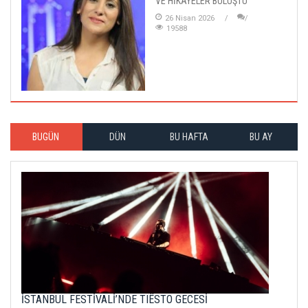
VE HİKÂYELER BULUŞTU
26 Nisan 2026
19588
BUGÜN
DÜN
BU HAFTA
BU AY
İSTANBUL FESTİVALİ’NDE TIËSTO GECESİ