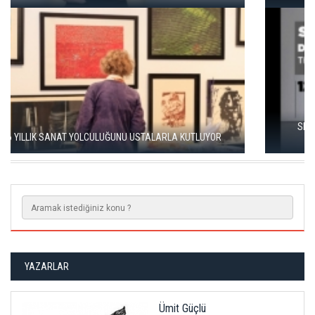
SEÇKİN PİRİM İLE ŞEREFİYE SARNICI'NDA "DÜN İLE BUGÜN"
SERGİSİ
YAZARLAR
Ümit Güçlü