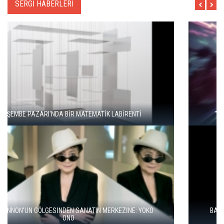
SERGİ HABERLERI
"ŞEHRİ BİZ ÖĞRENMİYORUZ, TELEFONUMUZ ÖĞRENİYOR"
BALKANLAR'DAN ALÇITEPE'YE GÖÇÜN HİKAYESİ: "KÖK HALI"
SERGİSİ AÇILDI