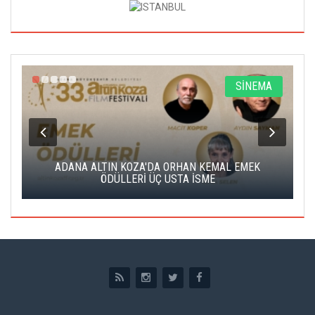
A
SİNEMA
K
ADANA ALTIN KOZA'DA ORHAN KEMAL EMEK
A
ÖDÜLLERİ ÜÇ USTA İSME