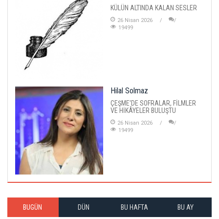
KÜLÜN ALTINDA KALAN SESLER
26 Nisan 2026
19499
Hilal Solmaz
ÇEŞME'DE SOFRALAR, FİLMLER
VE HİKÂYELER BULUŞTU
26 Nisan 2026
19499
BUGÜN
DÜN
BU HAFTA
BU AY