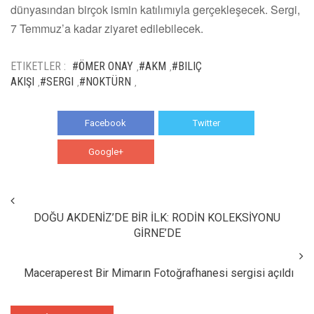
dünyasından birçok ismin katılımıyla gerçekleşecek. Sergi,
7 Temmuz’a kadar ziyaret edilebilecek.
ETIKETLER :
#ÖMER ONAY
#AKM
#BILIÇ
,
,
AKIŞI
#SERGI
#NOKTÜRN
,
,
,
Facebook
Twitter
Google+
WhatsApp
DOĞU AKDENİZ’DE BİR İLK: RODİN KOLEKSİYONU
GİRNE’DE
Maceraperest Bir Mimarın Fotoğrafhanesi sergisi açıldı