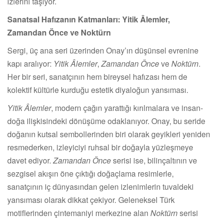
izlerini taşıyor.
Sanatsal Hafızanın Katmanları: Yitik Âlemler,
Zamandan Önce ve Noktürn
Sergi, üç ana seri üzerinden Onay’ın düşünsel evrenine
kapı aralıyor:
Yitik Âlemler
,
Zamandan Önce
ve
Noktürn
.
Her bir seri, sanatçının hem bireysel hafızası hem de
kolektif kültürle kurduğu estetik diyaloğun yansıması.
Yitik Âlemler
, modern çağın yarattığı kırılmalara ve insan-
doğa ilişkisindeki dönüşüme odaklanıyor. Onay, bu seride
doğanın kutsal sembollerinden biri olarak geyikleri yeniden
resmederken, izleyiciyi ruhsal bir doğayla yüzleşmeye
davet ediyor.
Zamandan Önce
serisi ise, bilinçaltının ve
sezgisel akışın öne çıktığı doğaçlama resimlerle,
sanatçının iç dünyasından gelen izlenimlerin tuvaldeki
yansıması olarak dikkat çekiyor. Geleneksel Türk
motiflerinden çintemaniyi merkezine alan
Noktürn
serisi