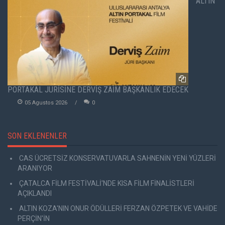
ALTIN
PORTAKAL JÜRİSİNE DERVİŞ ZAİM BAŞKANLIK EDECEK
05 Agustos 2026
0
SON EKLENENLER
CAS ÜCRETSİZ KONSERVATUVARLA SAHNENİN YENİ YÜZLERİ
ARANIYOR
ÇATALCA FİLM FESTİVALİ'NDE KISA FİLM FİNALİSTLERİ
AÇIKLANDI
ALTIN KOZA'NIN ONUR ÖDÜLLERİ FERZAN ÖZPETEK VE VAHİDE
PERÇİN'İN