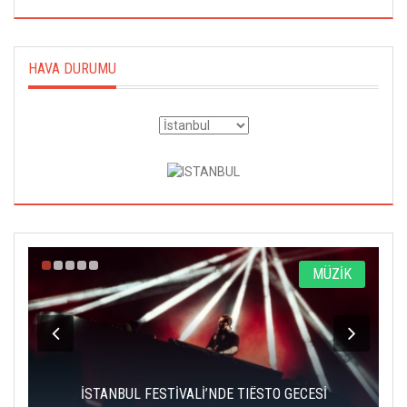
HAVA DURUMU
A
MÜZİK
İSTANBUL FESTİVALİ’NDE TIËSTO GECESİ