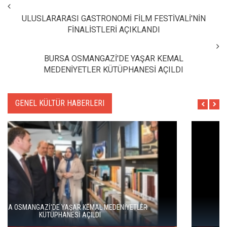
ULUSLARARASI GASTRONOMİ FİLM FESTİVALİ'NİN
FİNALİSTLERİ AÇIKLANDI
BURSA OSMANGAZİ'DE YAŞAR KEMAL
MEDENİYETLER KÜTÜPHANESİ AÇILDI
GENEL KÜLTÜR HABERLERI
HAYDARPAŞA VE SİRKECİ GARLARI SANATLA YENİDEN
DOĞUYOR