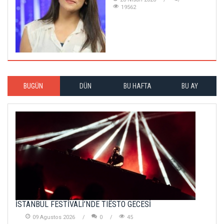
19562
BUGÜN
DÜN
BU HAFTA
BU AY
İSTANBUL FESTİVALİ’NDE TIËSTO GECESİ
09 Agustos 2026
0
45