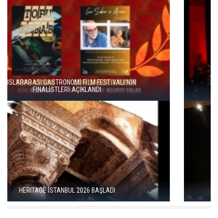
ENKA SANAT'TAN KÜLTÜREL SÜREKLİLİK HAMLESİ
AYAR ÖDÜLLERİ KADIKÖY’DE SAHİPLERİNİ BULDU