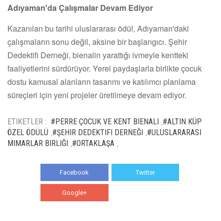
Adıyaman'da Çalışmalar Devam Ediyor
Kazanılan bu tarihi uluslararası ödül, Adıyaman'daki
çalışmaların sonu değil, aksine bir başlangıcı. Şehir
Dedektifi Derneği, bienalin yarattığı ivmeyle kentteki
faaliyetlerini sürdürüyor. Yerel paydaşlarla birlikte çocuk
dostu kamusal alanların tasarımı ve katılımcı planlama
süreçleri için yeni projeler üretilmeye devam ediyor.
ETIKETLER :
#PERRE ÇOCUK VE KENT BIENALI
#ALTIN KÜP
,
ÖZEL ÖDÜLÜ
#ŞEHIR DEDEKTIFI DERNEĞI
#ULUSLARARASI
,
,
MIMARLAR BIRLIĞI
#ORTAKLAŞA
,
,
Facebook
Twitter
Google+
WhatsApp