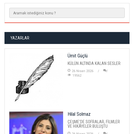
YAZARLAR
Ümit Güçlü
KÜLÜN ALTINDA KALAN SESLER
26 Nisan 2026
19562
Hilal Solmaz
ÇEŞME'DE SOFRALAR, FİLMLER
VE HİKÂYELER BULUŞTU
26 Nisan 2026