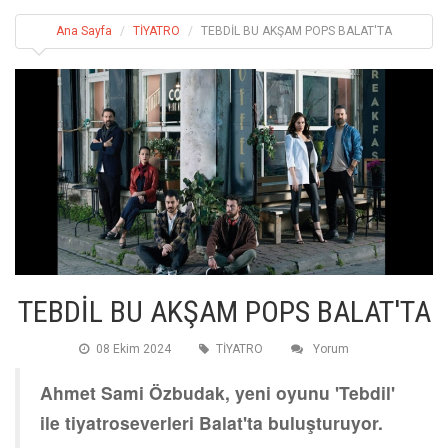
Ana Sayfa
TİYATRO
TEBDİL BU AKŞAM POPS BALAT'TA
TEBDİL BU AKŞAM POPS BALAT'TA
08 Ekim 2024
TİYATRO
Yorum
Ahmet Sami Özbudak, yeni oyunu 'Tebdil'
ile tiyatroseverleri Balat'ta buluşturuyor.