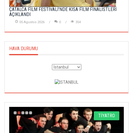
ÇATALCA FİLM FESTİVALİ'NDE KISA FİLM FİNALİSTLERİ
AÇIKLANDI
05 Agustos 2026
0
354
HAVA DURUMU
TRO
SİNEMA