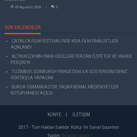
05 Agustos 2026
0
SON EKLENENLER
ÇATALCA FİLM FESTİVALİ'NDE KISA FİLM FİNALİSTLERİ
AÇIKLANDI
ALTIN KOZA'NIN ONUR ÖDÜLLERİ FERZAN ÖZPETEK VE VAHİDE
PERÇİN'İN
TUZBİBER, EDİNBURGH FRİNGE'DEKİ İLK GÖSTERİSİNİ DENİZ
GÖKTAŞ'LA YAPACAK
BURSA OSMANGAZİ'DE YAŞAR KEMAL MEDENİYETLER
KÜTÜPHANESİ AÇILDI
KÜNYE
İLETİŞİM
2017 - Tüm Hakları Saklıdır. Kültür Ve Sanat Gazetesi
Yazılım:
Network Yazılım