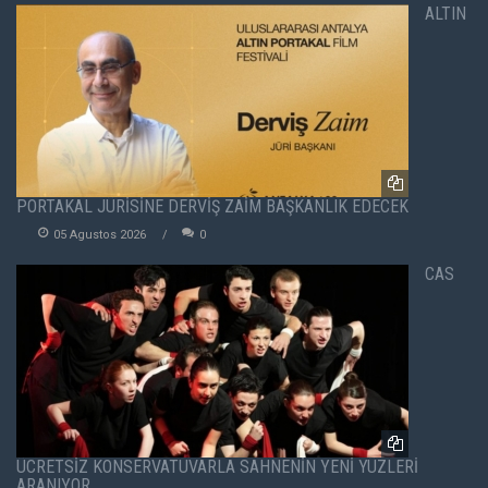
ALTIN
PORTAKAL JÜRİSİNE DERVİŞ ZAİM BAŞKANLIK EDECEK
05 Agustos 2026
0
CAS
ÜCRETSİZ KONSERVATUVARLA SAHNENİN YENİ YÜZLERİ
ARANIYOR