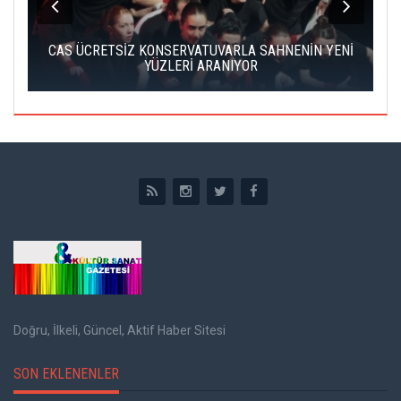
ENİ
ÇATALCA FİLM FESTİVALİ'NDE KISA FİLM
FİNALİSTLERİ AÇIKLANDI
Doğru, İlkeli, Güncel, Aktif Haber Sitesi
SON EKLENENLER