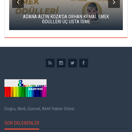
K
ADANA ALTIN KOZA'DA ORHAN KEMAL EMEK
A
ÖDÜLLERİ ÜÇ USTA İSME
Doğru, İlkeli, Güncel, Aktif Haber Sitesi
SON EKLENENLER