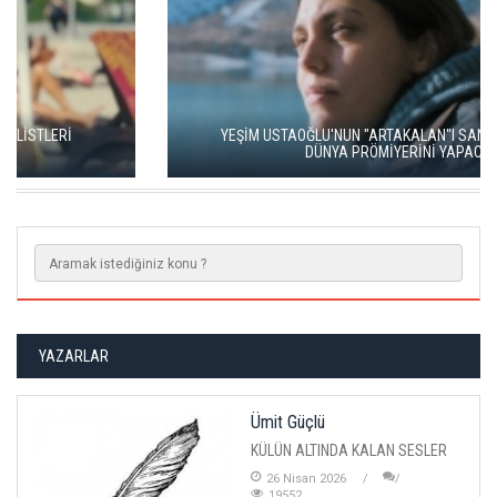
YEŞİM USTAOĞLU'NUN "ARTAKALAN"I SAN SEBASTIÁN'DA
DÜNYA PRÖMİYERİNİ YAPACAK
YAZARLAR
Ümit Güçlü
KÜLÜN ALTINDA KALAN SESLER
26 Nisan 2026
19552