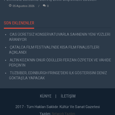
05 Agustos 2026
0
SON EKLENENLER
CAS ÜCRETSİZ KONSERVATUVARLA SAHNENİN YENİ YÜZLERİ
ARANIYOR
ÇATALCA FİLM FESTİVALİ'NDE KISA FİLM FİNALİSTLERİ
AÇIKLANDI
ALTIN KOZA'NIN ONUR ÖDÜLLERİ FERZAN ÖZPETEK VE VAHİDE
PERÇİN'İN
TUZBİBER, EDİNBURGH FRİNGE'DEKİ İLK GÖSTERİSİNİ DENİZ
GÖKTAŞ'LA YAPACAK
KÜNYE
İLETİŞİM
2017 - Tüm Hakları Saklıdır. Kültür Ve Sanat Gazetesi
Yazılım:
Network Yazılım