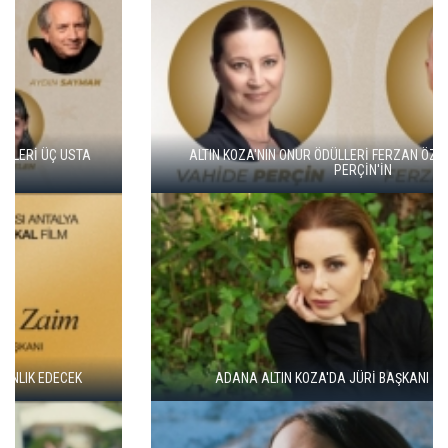
ALTIN KOZA'NIN ONUR ÖDÜLLERİ FERZAN ÖZPETEK VE VAHİDE
PERÇİN'İN
ADANA ALTIN KOZA'DA JÜRİ BAŞKANI ZUHAL OLCAY