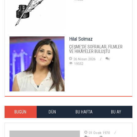
Hilal Solmaz
ÇEŞME'DE SOFRALAR, FİLMLER
VE HİKÂYELER BULUŞTU
26 Nisan 2026
19552
BUGÜN
DÜN
BU HAFTA
BU AY
01 Ocak 1970