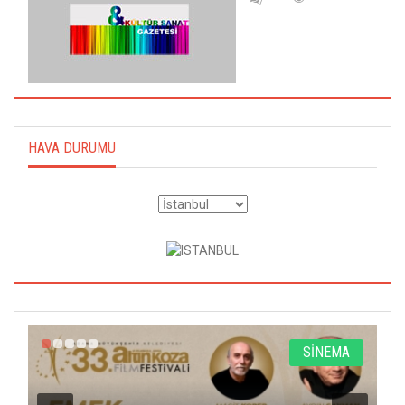
HAVA DURUMU
A
SİNEMA