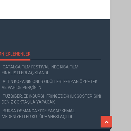
ON EKLENENLER
ÇATALCA FİLM FESTİVALİ'NDE KISA FİLM
FİNALİSTLERİ AÇIKLANDI
ALTIN KOZA'NIN ONUR ÖDÜLLERİ FERZAN ÖZPETEK
VE VAHİDE PERÇİN'İN
TUZBİBER, EDİNBURGH FRİNGE'DEKİ İLK GÖSTERİSİNİ
DENİZ GÖKTAŞ'LA YAPACAK
BURSA OSMANGAZİ'DE YAŞAR KEMAL
MEDENİYETLER KÜTÜPHANESİ AÇILDI