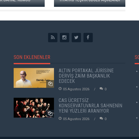
SON EKLENENLER
S
ALTIN PORTAKAL JÜRİSİNE
DERVİŞ ZAİM BAŞKANLIK
EDECEK
05 Agustos 2026
0
CAS ÜCRETSİZ
KONSERVATUVARLA SAHNENİN
YENİ YÜZLERİ ARANIYOR
05 Agustos 2026
0