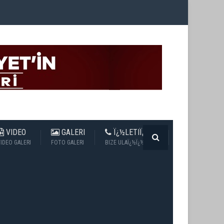
VIDEO
GALERI
Ï¿½LETIÏ¿½IM
IDEO GALERI
FOTO GALERI
BIZE ULAÏ¿½Ï¿½N