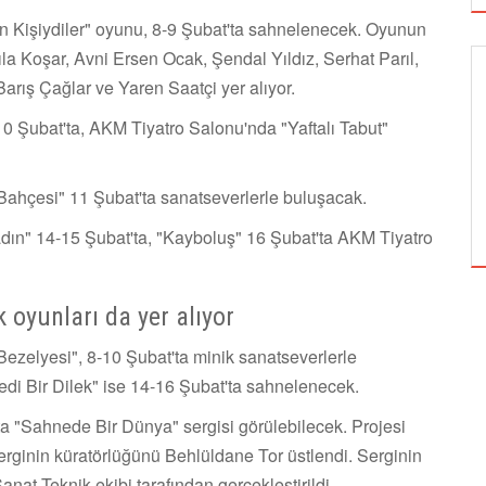
On Kişiydiler" oyunu, 8-9 Şubat'ta sahnelenecek. Oyunun
 Koşar, Avni Ersen Ocak, Şendal Yıldız, Serhat Parıl,
rış Çağlar ve Yaren Saatçi yer alıyor.
GÖRSEL SANATLAR
10 Şubat'ta, AKM Tiyatro Salonu'nda "Yaftalı Tabut"
TUZBİBER, EDİNBURGH FRİNGE'DEKİ İLK
Bahçesi" 11 Şubat'ta sanatseverlerle buluşacak.
GÖSTERİSİNİ DENİZ GÖKTAŞ'LA YAPACAK
adın" 14-15 Şubat'ta, "Kayboluş" 16 Şubat'ta AKM Tiyatro
 oyunları da yer alıyor
zelyesi", 8-10 Şubat'ta minik sanatseverlerle
di Bir Dilek" ise 14-16 Şubat'ta sahnelenecek.
 "Sahnede Bir Dünya" sergisi görülebilecek. Projesi
rginin küratörlüğünü Behlüldane Tor üstlendi. Serginin
nat Teknik ekibi tarafından gerçekleştirildi.