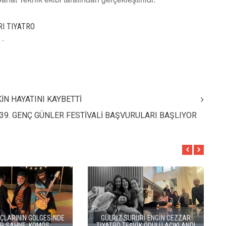
I TIYATRO
,
İN HAYATINI KAYBETTİ
39. GENÇ GÜNLER FESTİVALİ BAŞVURULARI BAŞLIYOR
EZ DAHA
BBT’DE REKOR SEYİRCİ, YENİ
KISALA
Sİ OLUYOR
REPERTUVAR