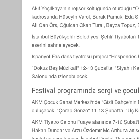
Akif Yeşilkaya'nın rejisör koltuğunda oturduğu "
kadrosunda Hüseyin Varol, Burak Pamuk, Eda Sıla
Ali Can Örs, Oğulcan Okan Tural, Beyza Topuz, Ba
İstanbul Büyükşehir Belediyesi Şehir Tiyatroları 
eserini sahneleyecek.
İspanyol-Fas dans tiyatrosu projesi "Hesperides 
"Dokuz Beş Müzikali" 12-13 Şubat'ta, "Siyahlı K
Salonu'nda izlenebilecek.
Festival programında sergi ve çocuk
AKM Çocuk Sanat Merkezi'nde "Gizli Bahçe'nin Be
buluşacak. "Çorap Gonzo" 11-13 Şubat'ta, "Üç Ke
AKM Tiyatro Salonu Fuaye alanında 7-16 Şubat'ta
Hakan Dündar ve Arzu Özdemir Mc Arthur'a ait se
imalat ve uygulaması, İstanbul Devlet Tiyatrosu Sa