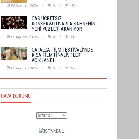
05 Agustos 2026
0
454
CAS ÜCRETSİZ
KONSERVATUVARLA SAHNENİN
YENİ YÜZLERİ ARANIYOR
05 Agustos 2026
0
380
ÇATALCA FİLM FESTİVALİ'NDE
KISA FİLM FİNALİSTLERİ
AÇIKLANDI
05 Agustos 2026
0
366
HAVA DURUMU