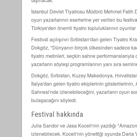
taşınacak.
İstanbul Devlet Tiyatrosu Müdürü Mehmet Fatih Do
oyun yazarlarının eserlerine yer verilen bu festiv
Türkiye'den önemli tiyatro topluluklarının oyunla
Festival açılışının Sırbistan'dan gelen Tiyatro K
Dokgöz, "Dünyanın birçok ülkesinden sadece kadın
tiyatro metinleri, seçkin sahne performanslarıyla
yazarların söyleşi programlarının yanı sıra semin
Dokgöz, Sırbistan, Kuzey Makedonya, Hırvatista
İtalya'dan gelen tiyatro ekiplerinin gösterilerin
Sahnesi'nde izlenebileceğini, yazarların oyun son
bulaşacağını söyledi.
Festival hakkında
Julia Sandor ve Jasa Koceli'nin yazdığı "Amazon
izlenebilecek. Koceli'nin yönettiği oyunda Daria V