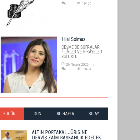
19404
Hilal Solmaz
ÇEŞME'DE SOFRALAR,
FİLMLER VE HİKÂYELER
BULUŞTU
26 Nisan 2026
19404
BUGÜN
DÜN
BU HAFTA
BU AY
ALTIN PORTAKAL JÜRİSİNE
DERVİŞ ZAİM BAŞKANLIK EDECEK