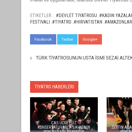
ETIKETLER :
#DEVLET TIYATROSU
#KADIN YAZALAR
,
FESTIVALI
#TIYATRO
#HIRVATISTAN
#AMAZONLAR
,
,
,
Facebook
Twitter
Google+
WhatsApp
TÜRK TİYATROSUNUN USTA İSMİ SEZAİ ALTEK
TİYATRO HABERLERI
E
GÜLRİZ SURURİ ENGİN CEZZAR
BERGAMA BİR K
TİYATRO TEŞVİK ÖDÜLÜ AÇIKLANDI
TİYATRONUN SAHNE