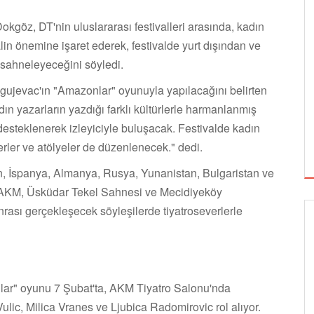
kgöz, DT'nin uluslararası festivalleri arasında, kadın
alin önemine işaret ederek, festivalde yurt dışından ve
r sahneleyeceğini söyledi.
ragujevac'ın "Amazonlar" oyunuyla yapılacağını belirten
 yazarların yazdığı farklı kültürlerle harmanlanmış
 desteklenerek izleyiciyle buluşacak. Festivalde kadın
erler ve atölyeler de düzenlenecek." dedi.
n, İspanya, Almanya, Rusya, Yunanistan, Bulgaristan ve
in, AKM, Üsküdar Tekel Sahnesi ve Mecidiyeköy
rası gerçekleşecek söyleşilerde tiyatroseverlerle
lar" oyunu 7 Şubat'ta, AKM Tiyatro Salonu'nda
ulic, Milica Vranes ve Ljubica Radomirovic rol alıyor.