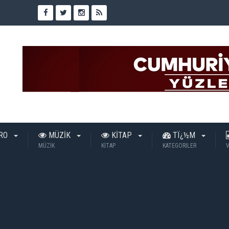
TRO
MÜZİK
KİTAP
TÏ¿½M
MÜZİK
KİTAP
KATEGORILER
V