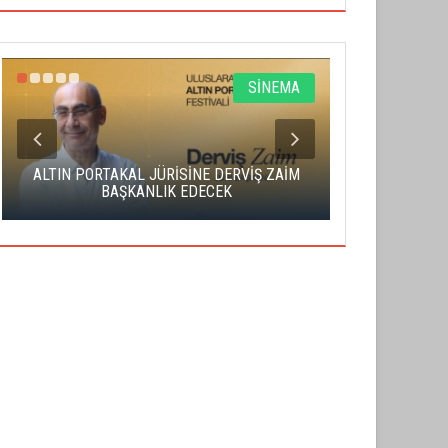
SİNEMA
ALTIN PORTAKAL JÜRİSİNE DERVİŞ ZAİM
CAS ÜCRE
BAŞKANLIK EDECEK
SAHNENİN 