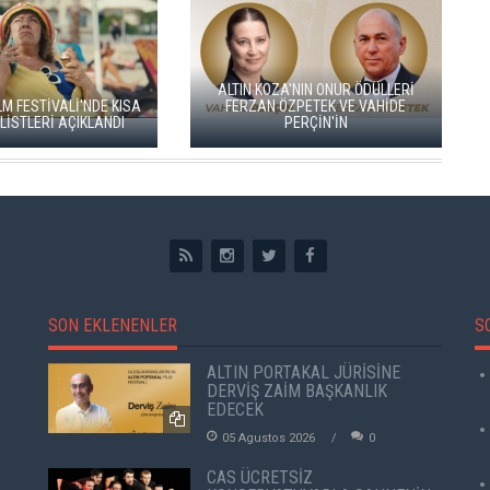
M USTAOĞLU'NUN
"I SAN SEBASTIÁN'DA
GO TÜRKİYE MİNİ DİZİLERİNİN YENİ
ÖMİYERİNİ YAPACAK
ROTASI DOĞU KARADENİZ OLDU
SON EKLENENLER
S
ALTIN PORTAKAL JÜRİSİNE
DERVİŞ ZAİM BAŞKANLIK
EDECEK
05 Agustos 2026
0
CAS ÜCRETSİZ