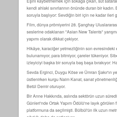
Eşini kaybetmemek için sokağa çıkan, süt satarak
kendi ahlaki sınırlarının önünde duran bir kadın.
soruyla başlıyor: Sevdiğin biri için ne kadar ileri 
Film, dünya prömiyerini 28. Şanghay Uluslararası
seslerine odaklanan "Asian New Talents" yarışm
yapımı olarak dikkat çekiyor.
Hikâye, karaciğer yetmezliğinin son evresindeki 
bulunamıyor, para bitmiyor, çareler tükeniyor. Si
izleyiciyi başka bir soruyla baş başa bırakıyor: 
Sevda Erginci, Duygu Köse ve Ümran Şakır'ın yer
üstlenirken kurgu Naim Kanat, sanat yönetmenliği
Betül Demir oturuyor.
Bir Anne Hakkında, aslında sektörün uzun süredir
Günleri'nde Ortak Yapım Ödülü'ne layık görülen 
platformuna da seçilmişti. Bülbül'ün ilk uzun m