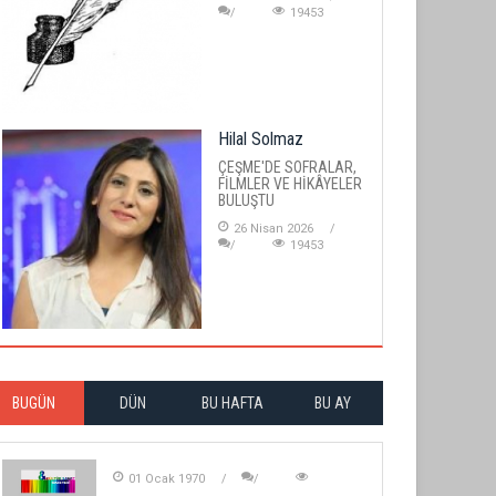
19453
Hilal Solmaz
ÇEŞME'DE SOFRALAR,
FİLMLER VE HİKÂYELER
BULUŞTU
26 Nisan 2026
19453
BUGÜN
DÜN
BU HAFTA
BU AY
01 Ocak 1970