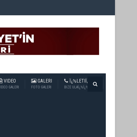
VIDEO
GALERI
Ï¿½LETIÏ¿½IM
IDEO GALERI
FOTO GALERI
BIZE ULAÏ¿½Ï¿½N