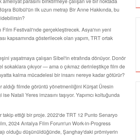
 ameliyat parasını biriktirmeye çalışan ve bir noktada
 Büşra Bülbül'ün ilk uzun metrajı Bir Anne Hakkında, bu
gidebilirsin?
 Film Festivali'nde gerçekleştirecek. Asya'nın yeni
ası kapsamında gösterilecek olan yapım, TRT ortak
eşini yaşatmaya çalışan Sibel'in etrafında dönüyor. Donör
bel sokaklara çıkıyor — ama o çıkmaz derinleştikçe film de
Hayatta kalma mücadelesi bir insanı nereye kadar götürür?
 aldığı filmde görüntü yönetmenliğini Kürşat Üresin
 ise Natali Yeres imzasını taşıyor. Yapımcı koltuğunda
GÖRSEL SANATLAR
 takip ettiği bir proje. 2022'de TRT 12 Punto Senaryo
film, 2024 Antalya Film Forum'un Work-in-Progress
TUZBİBER, EDİNBURGH FRİNGE'DEKİ İLK
GÖSTERİSİNİ DENİZ GÖKTAŞ'LA YAPACAK
etrajı olduğu düşünüldüğünde, Şanghay'daki prömiyerin