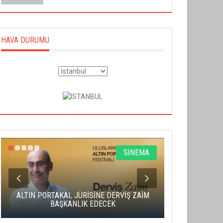
HAVA DURUMU
SİNEMA
ALTIN PORTAKAL JÜRİSİNE DERVİŞ ZAİM
CAS ÜCRE
BAŞKANLIK EDECEK
SAHNENİN 