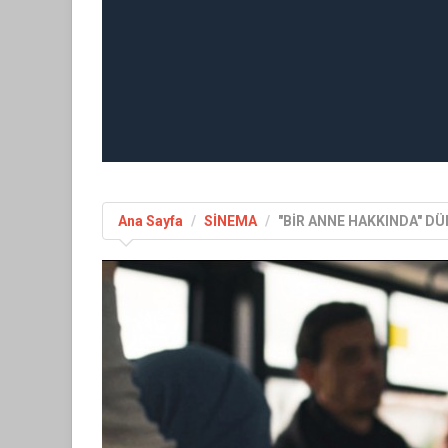
Ana Sayfa
SİNEMA
"BİR ANNE HAKKINDA" D