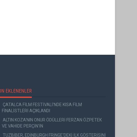
ON EKLENENLER
ÇATALCA FİLM FESTİVALİ'NDE KISA FİLM
FİNALİSTLERİ AÇIKLANDI
ALTIN KOZA'NIN ONUR ÖDÜLLERİ FERZAN ÖZPETEK
VE VAHİDE PERÇİN'İN
TUZBİBER, EDİNBURGH FRİNGE'DEKİ İLK GÖSTERİSİNİ