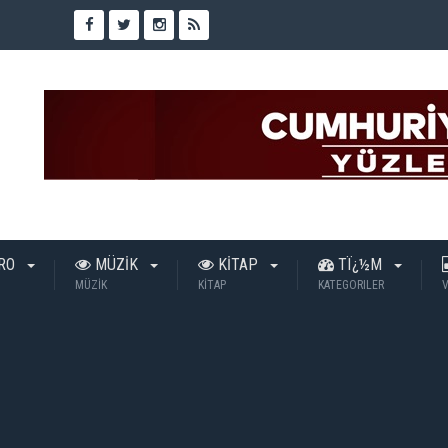
TRO
MÜZİK
KİTAP
TÏ¿½M
MÜZİK
KİTAP
KATEGORILER
V