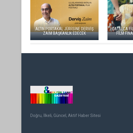
YEŞİ
ADANA ALTIN KOZA'DA JÜRİ
"ARTAKALAN
BAŞKANI ZUHAL OLCAY
DÜNYA PR
Doğru, İlkeli, Güncel, Aktif Haber Sitesi