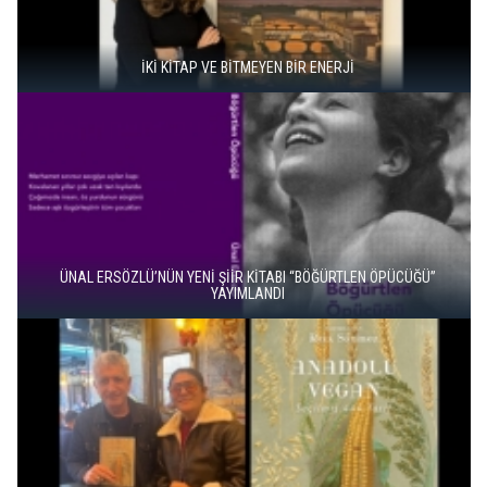
İKİ KİTAP VE BİTMEYEN BİR ENERJİ
ÜNAL ERSÖZLÜ’NÜN YENİ ŞİİR KİTABI “BÖĞÜRTLEN ÖPÜCÜĞÜ”
YAYIMLANDI