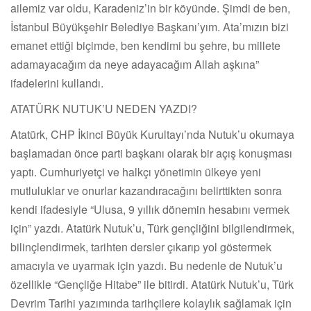
ailemiz var oldu, Karadeniz’in bir köyünde. Şimdi de ben,
İstanbul Büyükşehir Belediye Başkanı’yım. Ata’mızın bizi
emanet ettiği biçimde, ben kendimi bu şehre, bu millete
adamayacağım da neye adayacağım Allah aşkına”
ifadelerini kullandı.
ATATÜRK NUTUK’U NEDEN YAZDI?
Atatürk, CHP İkinci Büyük Kurultayı’nda Nutuk’u okumaya
başlamadan önce parti başkanı olarak bir açış konuşması
yaptı. Cumhuriyetçi ve halkçı yönetimin ülkeye yeni
mutluluklar ve onurlar kazandıracağını belirttikten sonra
kendi ifadesiyle “Ulusa, 9 yıllık dönemin hesabını vermek
için” yazdı. Atatürk Nutuk’u, Türk gençliğini bilgilendirmek,
bilinçlendirmek, tarihten dersler çıkarıp yol göstermek
amacıyla ve uyarmak için yazdı. Bu nedenle de Nutuk’u
özellikle “Gençliğe Hitabe” ile bitirdi. Atatürk Nutuk’u, Türk
Devrim Tarihi yazımında tarihçilere kolaylık sağlamak için