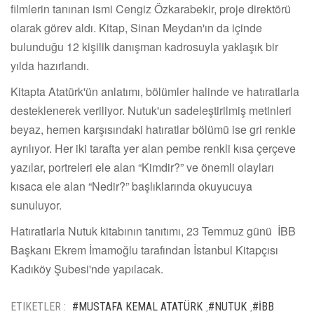
filmlerin tanınan ismi Cengiz Özkarabekir, proje direktörü
olarak görev aldı. Kitap, Sinan Meydan'ın da içinde
bulunduğu 12 kişilik danışman kadrosuyla yaklaşık bir
yılda hazırlandı.
Kitapta Atatürk'ün anlatımı, bölümler halinde ve hatıratlarla
desteklenerek veriliyor. Nutuk'un sadeleştirilmiş metinleri
beyaz, hemen karşısındaki hatıratlar bölümü ise gri renkle
ayrılıyor. Her iki tarafta yer alan pembe renkli kısa çerçeve
yazılar, portreleri ele alan “Kimdir?” ve önemli olayları
kısaca ele alan “Nedir?” başlıklarında okuyucuya
sunuluyor.
Hatıratlarla Nutuk kitabının tanıtımı, 23 Temmuz günü İBB
Başkanı Ekrem İmamoğlu tarafından İstanbul Kitapçısı
Kadıköy Şubesi'nde yapılacak.
ETIKETLER :
#MUSTAFA KEMAL ATATÜRK
#NUTUK
#İBB
,
,