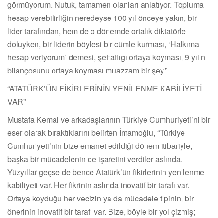
görmüyorum. Nutuk, tamamen olanları anlatıyor. Topluma
hesap verebilirliğin neredeyse 100 yıl önceye yakın, bir
lider tarafından, hem de o dönemde ortalık diktatörle
doluyken, bir liderin böylesi bir cümle kurması, ‘Halkıma
hesap veriyorum’ demesi, şeffaflığı ortaya koyması, 9 yılın
bilançosunu ortaya koyması muazzam bir şey.”
“ATATÜRK’ÜN FİKİRLERİNİN YENİLENME KABİLİYETİ
VAR”
Mustafa Kemal ve arkadaşlarının Türkiye Cumhuriyeti’ni bir
eser olarak bıraktıklarını belirten İmamoğlu, “Türkiye
Cumhuriyeti’nin bize emanet edildiği dönem itibariyle,
başka bir mücadelenin de işaretini verdiler aslında.
Yüzyıllar geçse de bence Atatürk’ün fikirlerinin yenilenme
kabiliyeti var. Her fikrinin aslında inovatif bir tarafı var.
Ortaya koyduğu her vecizin ya da mücadele tipinin, bir
önerinin inovatif bir tarafı var. Bize, böyle bir yol çizmiş;