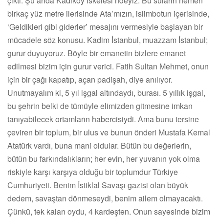
çıktı. Şu anda Kadıköy İskelesi’ndeyiz. Bu suların hemen
birkaç yüz metre ilerisinde Ata’mızın, islimbotun içerisinde,
‘Geldikleri gibi giderler’ mesajını vermesiyle başlayan bir
mücadele söz konusu. Kadim İstanbul, muazzam İstanbul;
gurur duyuyoruz. Böyle bir emanetin bizlere emanet
edilmesi bizim için gurur verici. Fatih Sultan Mehmet, onun
için bir çağı kapatıp, açan padişah, diye anılıyor.
Unutmayalım ki, 5 yıl işgal altındaydı, burası. 5 yıllık işgal,
bu şehrin belki de tümüyle elimizden gitmesine imkan
tanıyabilecek ortamların habercisiydi. Ama bunu tersine
çeviren bir toplum, bir ulus ve bunun önderi Mustafa Kemal
Atatürk vardı, buna mani oldular. Bütün bu değerlerin,
bütün bu farkındalıkların; her evin, her yuvanın yok olma
riskiyle karşı karşıya olduğu bir toplumdur Türkiye
Cumhuriyeti. Benim İstiklal Savaşı gazisi olan büyük
dedem, savaştan dönmeseydi, benim ailem olmayacaktı.
Çünkü, tek kalan oydu, 4 kardeşten. Onun sayesinde bizim