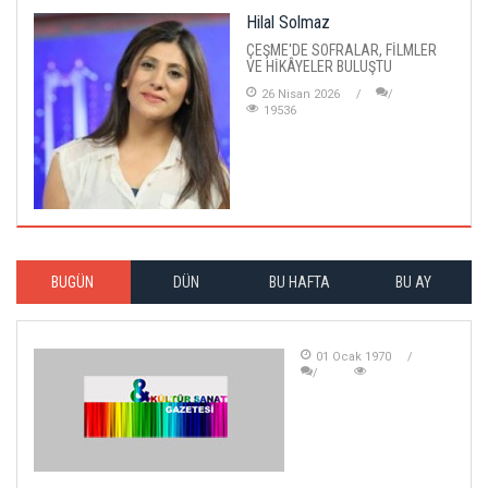
Hilal Solmaz
ÇEŞME'DE SOFRALAR, FİLMLER
VE HİKÂYELER BULUŞTU
26 Nisan 2026
19536
BUGÜN
DÜN
BU HAFTA
BU AY
01 Ocak 1970