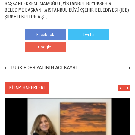
BAŞKANI EKREM İMAMOĞLU
#İSTANBUL BÜYÜKŞEHIR
,
BELEDIYE BAŞKANI
#İSTANBUL BÜYÜKŞEHIR BELEDIYESI (İBB)
,
ŞIRKETI KÜLTÜR A.Ş
,
Facebook
Twitter
Google+
WhatsApp
TÜRK EDEBİYATININ ACI KAYBI
KİTAP HABERLERI