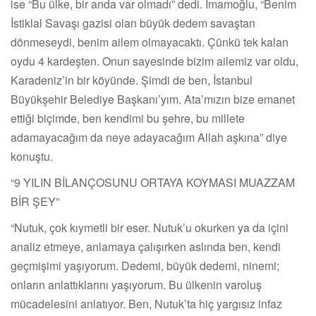
ise “Bu ülke, bir anda var olmadı” dedi. İmamoğlu, “Benim
İstiklal Savaşı gazisi olan büyük dedem savaştan
dönmeseydi, benim ailem olmayacaktı. Çünkü tek kalan
oydu 4 kardeşten. Onun sayesinde bizim ailemiz var oldu,
Karadeniz’in bir köyünde. Şimdi de ben, İstanbul
Büyükşehir Belediye Başkanı’yım. Ata’mızın bize emanet
ettiği biçimde, ben kendimi bu şehre, bu millete
adamayacağım da neye adayacağım Allah aşkına” diye
konuştu.
“9 YILIN BİLANÇOSUNU ORTAYA KOYMASI MUAZZAM
BİR ŞEY”
“Nutuk, çok kıymetli bir eser. Nutuk’u okurken ya da içini
analiz etmeye, anlamaya çalışırken aslında ben, kendi
geçmişimi yaşıyorum. Dedemi, büyük dedemi, ninemi;
onların anlattıklarını yaşıyorum. Bu ülkenin varoluş
mücadelesini anlatıyor. Ben, Nutuk’ta hiç yargısız infaz