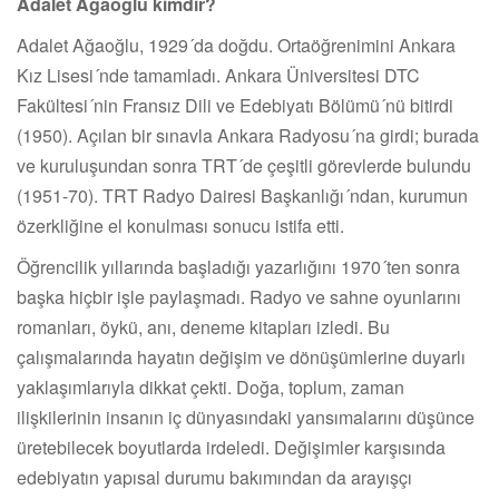
Adalet Ağaoğlu kimdir?
Adalet Ağaoğlu, 1929´da doğdu. Ortaöğrenimini Ankara
Kız Lisesi´nde tamamladı. Ankara Üniversitesi DTC
Fakültesi´nin Fransız Dili ve Edebiyatı Bölümü´nü bitirdi
(1950). Açılan bir sınavla Ankara Radyosu´na girdi; burada
ve kuruluşundan sonra TRT´de çeşitli görevlerde bulundu
(1951-70). TRT Radyo Dairesi Başkanlığı´ndan, kurumun
özerkliğine el konulması sonucu istifa etti.
Öğrencilik yıllarında başladığı yazarlığını 1970´ten sonra
başka hiçbir işle paylaşmadı. Radyo ve sahne oyunlarını
romanları, öykü, anı, deneme kitapları izledi. Bu
çalışmalarında hayatın değişim ve dönüşümlerine duyarlı
yaklaşımlarıyla dikkat çekti. Doğa, toplum, zaman
ilişkilerinin insanın iç dünyasındaki yansımalarını düşünce
üretebilecek boyutlarda irdeledi. Değişimler karşısında
edebiyatın yapısal durumu bakımından da arayışçı