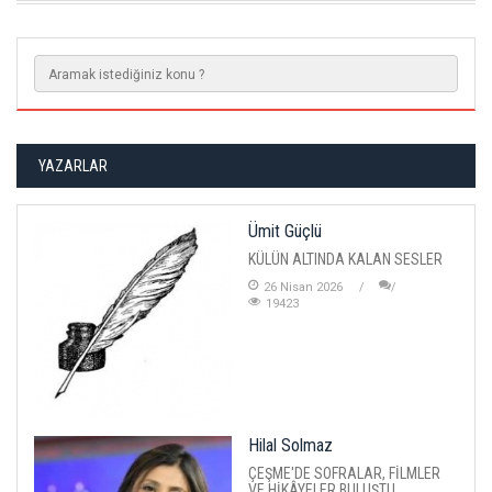
YAZARLAR
Ümit Güçlü
KÜLÜN ALTINDA KALAN SESLER
26 Nisan 2026
19423
Hilal Solmaz
ÇEŞME'DE SOFRALAR, FİLMLER
VE HİKÂYELER BULUŞTU