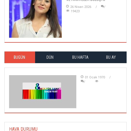
26 Nisan 2026
19423
BUGÜN
DÜN
BU HAFTA
BU AY
01 Ocak 1970
HAVA DURUMU