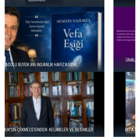
ÜNAL ERSÖZLÜ’NÜN YENİ ŞİİR KİTABI “BÖĞÜRTLEN ÖPÜCÜĞÜ”
YAYIMLANDI
RIZA SÖNMEZ: ‘ANADOLU, SANILDIĞINDAN ÇOK DAHA VEGAN"