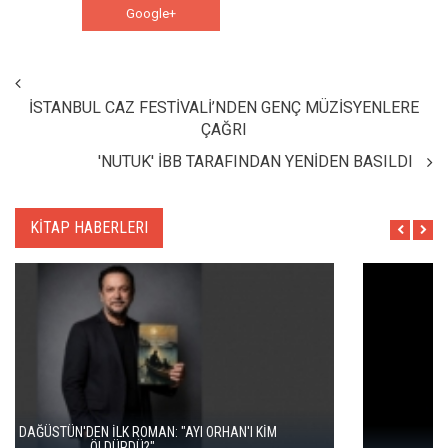
Google+
WhatsApp
İSTANBUL CAZ FESTİVALİ’NDEN GENÇ MÜZİSYENLERE
ÇAĞRI
'NUTUK' İBB TARAFINDAN YENİDEN BASILDI
KİTAP HABERLERI
İKİ KİTAP VE BİTMEYEN BİR ENERJİ