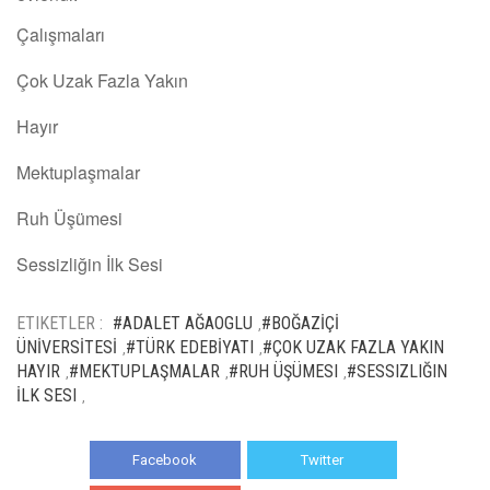
Çalışmaları
Çok Uzak Fazla Yakın
Hayır
Mektuplaşmalar
Ruh Üşümesi
Sessizliğin İlk Sesi
ETIKETLER :
#ADALET AĞAOGLU
#BOĞAZİÇİ
,
ÜNİVERSİTESİ
#TÜRK EDEBİYATI
#ÇOK UZAK FAZLA YAKIN
,
,
HAYIR
#MEKTUPLAŞMALAR
#RUH ÜŞÜMESI
#SESSIZLIĞIN
,
,
,
İLK SESI
,
Facebook
Twitter