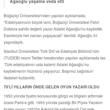
Ağaoğlu yaşama veda etti
Boğaziçi Üniversitesi'nden yapılan açıklamada,
"Edebiyatımızın büyük ismi, Boğaziçi Üniversitesi Fahri
Doktora sahibi değerli yazar Adalet Ağaoğlu'nu kaybettik.
Eserleriyle her zaman yaşayacak" denildi. Ağaoğlu 91
yaşındaydı.
İstanbul Üniversitesi Türk Dili ve Edebiyatı Bölümü’nün
(TUDEB) resmi Twitter hesabından yapılan açıklamada ise
‘Türk edebiyatının usta kalemi Adalet Ağaoğlu’nu
kaybetmenin hüznünü yaşıyoruz. Başımız sağolsun’
ifadeleri kullanıldı.
70'Lİ YILLARIN ÖNDE GELEN OYUN YAZARI OLDU
1953 yılında tiyatro konusunda görgü ve bilgisin arttırmak
üzere Paris‘e gitti. 1953 yılında yazdığı Bir Piyes Yazalım
tiyatro oyunu 1953′te Ankara’da sahnelendi.Üst üste