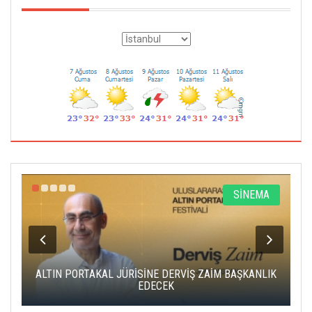
R
SİNEMA
ALTIN PORTAKAL JÜRİSİNE DERVİŞ ZAİM BAŞKANLIK
C
EDECEK