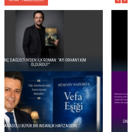
İKİ KİTAP VE BİTMEYEN BİR ENERJİ
ÜNAL ERSÖZLÜ’NÜN YENİ ŞİİR KİTABI “BÖĞÜRTLEN ÖPÜCÜĞÜ”
YAYIMLANDI