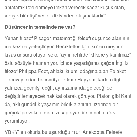
anlatarak irdelenmeye imkân verecek kadar küçük olan,
ardışık bir düşünceler dizisinden oluşmaktadır.”
Düşüncenin temelinde ne var?
Yunan filozof Pisagor, matematiği felsefi düşünce alanının
merkezine yerleştiriyor. Herakleitos için ‘su’ en meşhur
kıyas unsuru oluyor ve o, “aynı nehirde iki kere yıkanılmaz”
özlü sözüyle hatırlanıyor. İçinde yaşadığımız çağda İngiliz
filozof Philippa Foot, ahlaki ikilemi odağına alan Felaket
Tramvayı’ndan bahsediyor. Ömer Hayyam, kaderciliği
yalnızca geçmişi değil, aynı zamanda geleceği de
değiştirilemeyecek hakikat olarak görüyor. Platon gibi Kant
da, aklı gündelik yaşamın bildik alanının üzerinde bir
gerçekliğe vakıf olmamızı sağlayan bir temel olarak
yorumluyor.
VBKY’nin okurla buluşturduğu “101 Anekdotta Felsefe