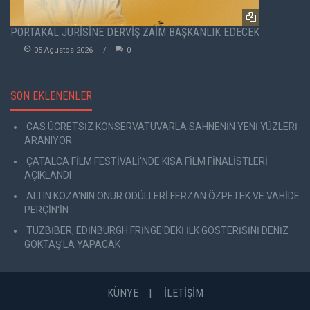
PORTAKAL JÜRİSİNE DERVİŞ ZAİM BAŞKANLIK EDECEK
05 Agustos 2026
0
SON EKLENENLER
CAS ÜCRETSİZ KONSERVATUVARLA SAHNENİN YENİ YÜZLERİ
ARANIYOR
ÇATALCA FİLM FESTİVALİ'NDE KISA FİLM FİNALİSTLERİ
AÇIKLANDI
ALTIN KOZA'NIN ONUR ÖDÜLLERİ FERZAN ÖZPETEK VE VAHİDE
PERÇİN'İN
TUZBİBER, EDİNBURGH FRİNGE'DEKİ İLK GÖSTERİSİNİ DENİZ
GÖKTAŞ'LA YAPACAK
KÜNYE
İLETİŞİM