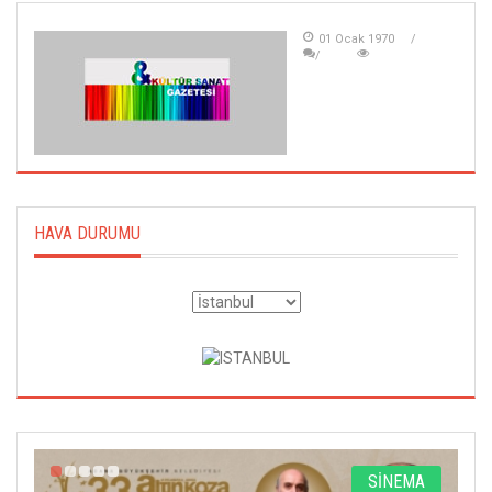
01 Ocak 1970
HAVA DURUMU
A
SİNEMA