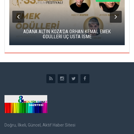
K
ADANA ALTIN KOZA'DA ORHAN KEMAL EMEK
A
ÖDÜLLERİ ÜÇ USTA İSME
Doğru, İlkeli, Güncel, Aktif Haber Sitesi