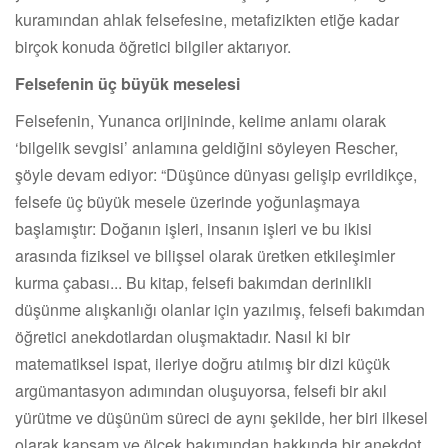
kuramından ahlak felsefesine, metafizikten etiğe kadar
birçok konuda öğretici bilgiler aktarıyor.
Felsefenin üç büyük meselesi
Felsefenin, Yunanca orijininde, kelime anlamı olarak
‘bilgelik sevgisi’ anlamına geldiğini söyleyen Rescher,
şöyle devam ediyor: “Düşünce dünyası gelişip evrildikçe,
felsefe üç büyük mesele üzerinde yoğunlaşmaya
başlamıştır: Doğanın işleri, insanın işleri ve bu ikisi
arasında fiziksel ve bilişsel olarak üretken etkileşimler
kurma çabası... Bu kitap, felsefi bakımdan derinlikli
düşünme alışkanlığı olanlar için yazılmış, felsefi bakımdan
öğretici anekdotlardan oluşmaktadır. Nasıl ki bir
matematiksel ispat, ileriye doğru atılmış bir dizi küçük
argümantasyon adımından oluşuyorsa, felsefi bir akıl
yürütme ve düşünüm süreci de aynı şekilde, her biri ilkesel
olarak kapsam ve ölçek bakımından hakkında bir anekdot