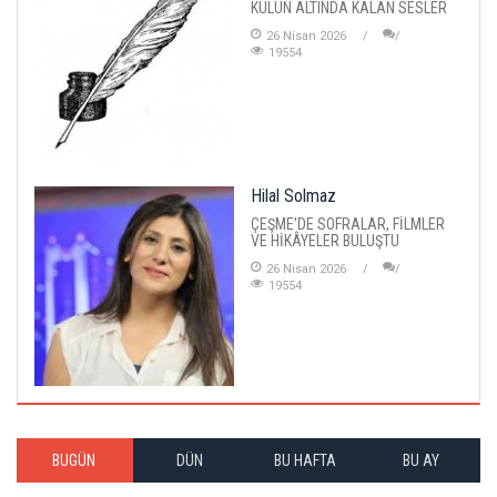
KÜLÜN ALTINDA KALAN SESLER
26 Nisan 2026
19554
Hilal Solmaz
ÇEŞME'DE SOFRALAR, FİLMLER
VE HİKÂYELER BULUŞTU
26 Nisan 2026
19554
BUGÜN
DÜN
BU HAFTA
BU AY