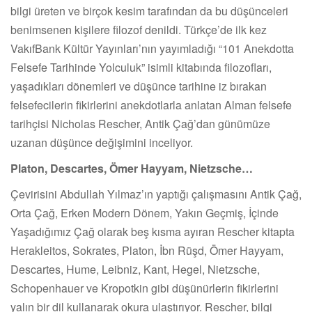
bilgi üreten ve birçok kesim tarafından da bu düşünceleri
benimsenen kişilere filozof denildi. Türkçe’de ilk kez
VakıfBank Kültür Yayınları’nın yayımladığı “101 Anekdotta
Felsefe Tarihinde Yolculuk” isimli kitabında filozofları,
yaşadıkları dönemleri ve düşünce tarihine iz bırakan
felsefecilerin fikirlerini anekdotlarla anlatan Alman felsefe
tarihçisi Nicholas Rescher, Antik Çağ’dan günümüze
uzanan düşünce değişimini inceliyor.
Platon, Descartes, Ömer Hayyam, Nietzsche…
Çevirisini Abdullah Yılmaz’ın yaptığı çalışmasını Antik Çağ,
Orta Çağ, Erken Modern Dönem, Yakın Geçmiş, İçinde
Yaşadığımız Çağ olarak beş kısma ayıran Rescher kitapta
Herakleitos, Sokrates, Platon, İbn Rüşd, Ömer Hayyam,
Descartes, Hume, Leibniz, Kant, Hegel, Nietzsche,
Schopenhauer ve Kropotkin gibi düşünürlerin fikirlerini
yalın bir dil kullanarak okura ulaştırıyor. Rescher, bilgi