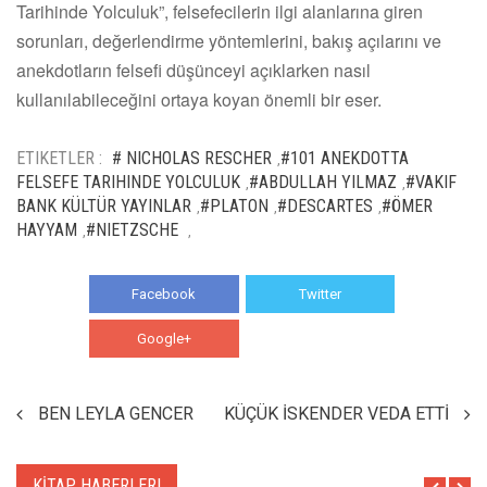
Tarihinde Yolculuk”, felsefecilerin ilgi alanlarına giren
sorunları, değerlendirme yöntemlerini, bakış açılarını ve
anekdotların felsefi düşünceyi açıklarken nasıl
kullanılabileceğini ortaya koyan önemli bir eser.
ETIKETLER :
# NICHOLAS RESCHER
#101 ANEKDOTTA
,
FELSEFE TARIHINDE YOLCULUK
#ABDULLAH YILMAZ
#VAKIF
,
,
BANK KÜLTÜR YAYINLAR
#PLATON
#DESCARTES
#ÖMER
,
,
,
HAYYAM
#NIETZSCHE
,
,
Facebook
Twitter
Google+
WhatsApp
BEN LEYLA GENCER
KÜÇÜK İSKENDER VEDA ETTİ
KİTAP HABERLERI