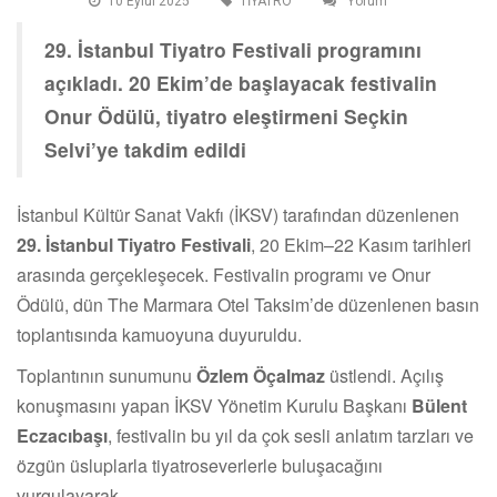
10 Eylul 2025
TİYATRO
Yorum
29. İstanbul Tiyatro Festivali programını
açıkladı. 20 Ekim’de başlayacak festivalin
Onur Ödülü, tiyatro eleştirmeni Seçkin
Selvi’ye takdim edildi
İstanbul Kültür Sanat Vakfı (İKSV) tarafından düzenlenen
29. İstanbul Tiyatro Festivali
, 20 Ekim–22 Kasım tarihleri
arasında gerçekleşecek. Festivalin programı ve Onur
Ödülü, dün The Marmara Otel Taksim’de düzenlenen basın
toplantısında kamuoyuna duyuruldu.
Toplantının sunumunu
Özlem Öçalmaz
üstlendi. Açılış
konuşmasını yapan İKSV Yönetim Kurulu Başkanı
Bülent
Eczacıbaşı
, festivalin bu yıl da çok sesli anlatım tarzları ve
özgün üsluplarla tiyatroseverlerle buluşacağını
vurgulayarak,