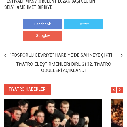
FESTIVALI
#İKSV
#BÜLENT ECZACIBAŞI SEÇKİN
,
,
SELVİ
#MEHMET BİRKİYE
,
,
Facebook
Twitter
Google+
WhatsApp
“FOSFORLU CEVRİYE” HARBİYE’DE SAHNEYE ÇIKTI
TİYATRO ELEŞTİRMENLERİ BİRLİĞİ 32. TİYATRO
ÖDÜLLERİ AÇIKLANDI
TİYATRO HABERLERI