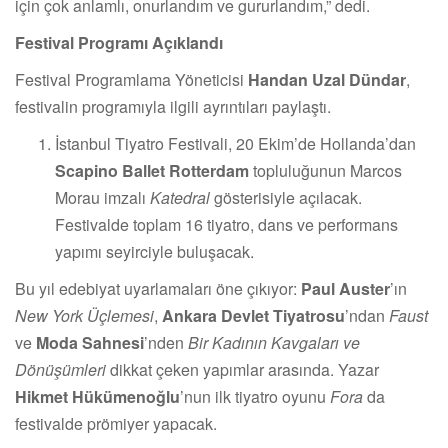
için çok anlamlı, onurlandım ve gururlandım,” dedi.
Festival Programı Açıklandı
Festival Programlama Yöneticisi
Handan Uzal Dündar
,
festivalin programıyla ilgili ayrıntıları paylaştı.
İstanbul Tiyatro Festivali, 20 Ekim’de Hollanda’dan
Scapino Ballet Rotterdam
topluluğunun Marcos
Morau imzalı
Katedral
gösterisiyle açılacak.
Festivalde toplam 16 tiyatro, dans ve performans
yapımı seyirciyle buluşacak.
Bu yıl edebiyat uyarlamaları öne çıkıyor:
Paul Auster
’ın
New York Üçlemesi
,
Ankara Devlet Tiyatrosu
’ndan
Faust
ve
Moda Sahnesi
’nden
Bir Kadının Kavgaları ve
Dönüşümleri
dikkat çeken yapımlar arasında. Yazar
Hikmet Hükümenoğlu
’nun ilk tiyatro oyunu
Fora
da
festivalde prömiyer yapacak.