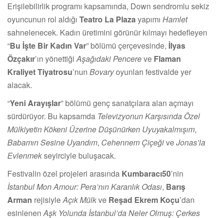
Erişilebilirlik programı kapsamında, Down sendromlu sekiz
oyuncunun rol aldığı
Teatro La Plaza
yapımı
Hamlet
sahnelenecek. Kadın üretimini görünür kılmayı hedefleyen
“
Bu İşte Bir Kadın Var
” bölümü çerçevesinde,
İlyas
Özçakır
’ın yönettiği
Aşağıdaki Pencere
ve
Flaman
Kraliyet Tiyatrosu
’nun
Bovary
oyunları festivalde yer
alacak.
“
Yeni Arayışlar
” bölümü genç sanatçılara alan açmayı
sürdürüyor. Bu kapsamda
Televizyonun Karşısında Özel
Mülkiyetin Kökeni Üzerine Düşünürken Uyuyakalmışım
,
Babamın Sesine Uyandım
,
Cehennem Çiçeği
ve
Jonas’la
Evlenmek
seyirciyle buluşacak.
Festivalin özel projeleri arasında
Kumbaracı50
’nin
İstanbul Mon Amour: Pera’nın Karanlık Odası
,
Barış
Arman
rejisiyle
Açık Mülk
ve
Reşad Ekrem Koçu
’dan
esinlenen
Aşk Yolunda İstanbul’da Neler Olmuş: Çerkes