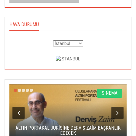
HAVA DURUMU
R
SİNEMA
ALTIN PORTAKAL JÜRİSİNE DERVİŞ ZAİM BAŞKANLIK
C
EDECEK