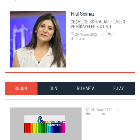
Hilal Solmaz
ÇEŞME'DE SOFRALAR, FİLMLER
VE HİKÂYELER BULUŞTU
26 Nisan 2026
19428
BUGÜN
DÜN
BU HAFTA
BU AY
01 Ocak 1970