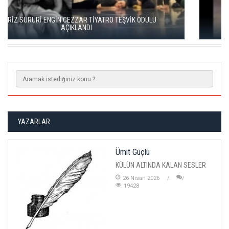
KISALAR, ÇAĞIN ÇELİŞKİLERİNİ SAHNEYE TAŞIYOR
YAZARLAR
Ümit Güçlü
KÜLÜN ALTINDA KALAN SESLER
26 Nisan 2026
19428