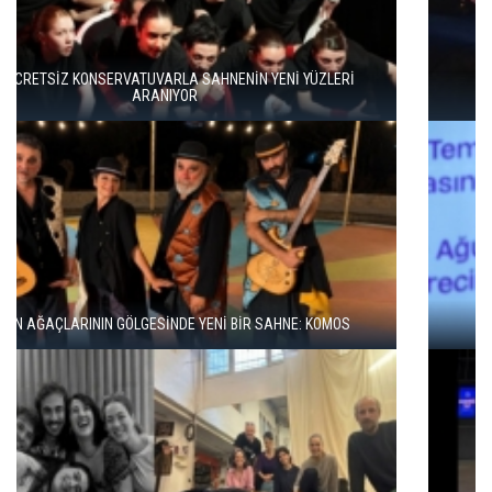
BERGAMA BİR KEZ DAHA TİYATRONUN SAHNESİ OLUYOR
BBT’DE REKOR SEYİRCİ, YENİ REPERTUVAR