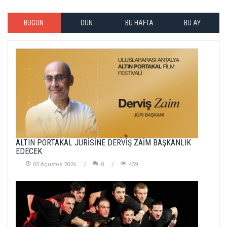
BUGÜN
DÜN
BU HAFTA
BU AY
ALTIN PORTAKAL JÜRİSİNE DERVİŞ ZAİM BAŞKANLIK
EDECEK
05 Agustos 2026
0
459