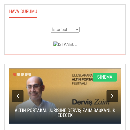
HAVA DURUMU
R
SİNEMA
ALTIN PORTAKAL JÜRİSİNE DERVİŞ ZAİM BAŞKANLIK
C
EDECEK