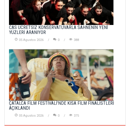
CAS ÜCRETSİZ KONSERVATUVARLA SAHNENİN YENİ
YÜZLERİ ARANIYOR
05 Agustos 2026
0
388
ÇATALCA FİLM FESTİVALİ'NDE KISA FİLM FİNALİSTLERİ
AÇIKLANDI
05 Agustos 2026
0
375