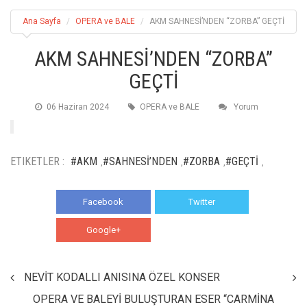
Ana Sayfa
OPERA ve BALE
AKM SAHNESİ’NDEN “ZORBA” GEÇTİ
AKM SAHNESİ’NDEN “ZORBA”
GEÇTİ
06 Haziran 2024
OPERA ve BALE
Yorum
ETIKETLER :
#AKM
#SAHNESİ’NDEN
#ZORBA
#GEÇTİ
,
,
,
,
Facebook
Twitter
Google+
WhatsApp
NEVİT KODALLI ANISINA ÖZEL KONSER
OPERA VE BALEYİ BULUŞTURAN ESER “CARMİNA