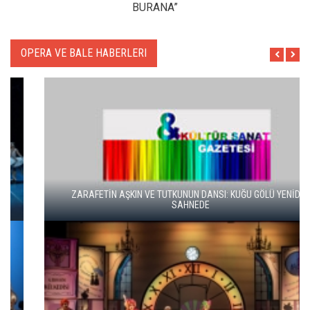
BURANA”
OPERA VE BALE HABERLERI
ZARAFETİN AŞKIN VE TUTKUNUN DANSI: KUĞU GÖLÜ YENİDEN
SAHNEDE