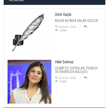
Ümit Güçlü
KÜLÜN ALTINDA KALAN SESLER
26 Nisan 2026
19408
Hilal Solmaz
ÇEŞME'DE SOFRALAR, FİLMLER
VE HİKÂYELER BULUŞTU
26 Nisan 2026
19408