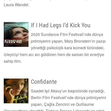
Laura Wandel.
If I Had Legs I’d Kick You
2025 Sundance Film Festivali’nde dünya
prömiyerini yapan, Mary Bronstein’in yazıp
yönettiği psikolojik kara komedi türündeki,
izleyiciyi hem acı acı güldüren hem de sarsan bir enerjiye
sahip film.
Confidante
Saadet Işıl Aksoy’un başrolünde oynadığı,
Berlin Film Festivali’nde dünya prömiyerini
yapan, Çağla Zencirci ve Guillaume
Giovanetti'nin yönettiği, Türkiye-Fransa-Lüksemburg ortak