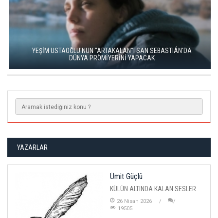
YEŞİM USTAOĞLU'NUN "ARTAKALAN"I SAN SEBASTIÁN'DA
DÜNYA PRÖMİYERİNİ YAPACAK
YAZARLAR
Ümit Güçlü
KÜLÜN ALTINDA KALAN SESLER
26 Nisan 2026
19505