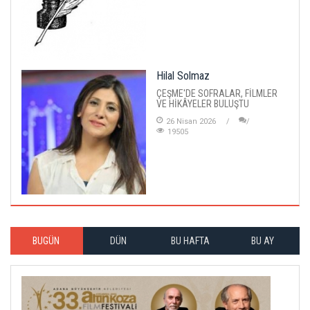
Hilal Solmaz
ÇEŞME'DE SOFRALAR, FİLMLER
VE HİKÂYELER BULUŞTU
26 Nisan 2026
19505
BUGÜN
DÜN
BU HAFTA
BU AY