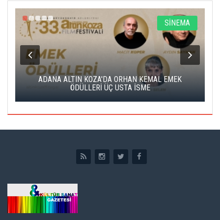
A
SİNEMA
K
ADANA ALTIN KOZA'DA ORHAN KEMAL EMEK
A
ÖDÜLLERİ ÜÇ USTA İSME