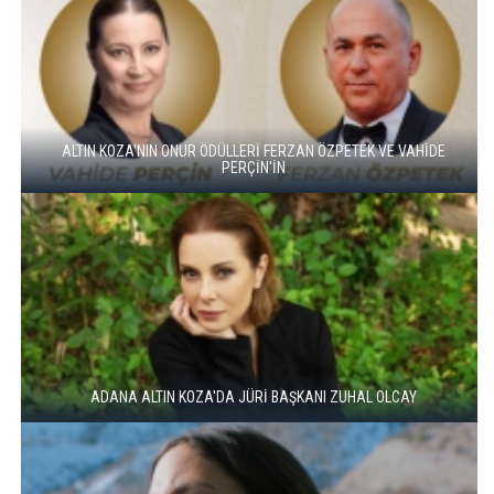
ALTIN KOZA'NIN ONUR ÖDÜLLERİ FERZAN ÖZPETEK VE VAHİDE
PERÇİN'İN
ADANA ALTIN KOZA'DA JÜRİ BAŞKANI ZUHAL OLCAY