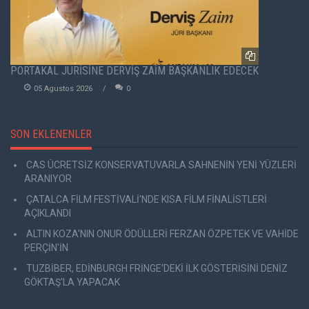
PORTAKAL JÜRİSİNE DERVİŞ ZAİM BAŞKANLIK EDECEK
05 Agustos 2026
0
SON EKLENENLER
CAS ÜCRETSİZ KONSERVATUVARLA SAHNENİN YENİ YÜZLERİ
ARANIYOR
ÇATALCA FİLM FESTİVALİ'NDE KISA FİLM FİNALİSTLERİ
AÇIKLANDI
ALTIN KOZA'NIN ONUR ÖDÜLLERİ FERZAN ÖZPETEK VE VAHİDE
PERÇİN'İN
TUZBİBER, EDİNBURGH FRİNGE'DEKİ İLK GÖSTERİSİNİ DENİZ
GÖKTAŞ'LA YAPACAK