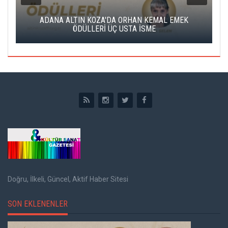
K
ADANA ALTIN KOZA'DA ORHAN KEMAL EMEK
A
ÖDÜLLERİ ÜÇ USTA İSME
Doğru, İlkeli, Güncel, Aktif Haber Sitesi
SON EKLENENLER