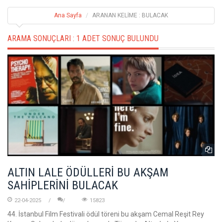
Ana Sayfa
ARANAN KELİME : BULACAK
ARAMA SONUÇLARI :
1 ADET SONUÇ BULUNDU
ALTIN LALE ÖDÜLLERİ BU AKŞAM
SAHİPLERİNİ BULACAK
22-04-2025
15823
44. İstanbul Film Festivali ödül töreni bu akşam Cemal Reşit Rey