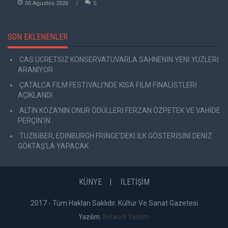
05 Agustos 2026
0
SON EKLENENLER
CAS ÜCRETSİZ KONSERVATUVARLA SAHNENİN YENİ YÜZLERİ
ARANIYOR
ÇATALCA FİLM FESTİVALİ'NDE KISA FİLM FİNALİSTLERİ
AÇIKLANDI
ALTIN KOZA'NIN ONUR ÖDÜLLERİ FERZAN ÖZPETEK VE VAHİDE
PERÇİN'İN
TUZBİBER, EDİNBURGH FRİNGE'DEKİ İLK GÖSTERİSİNİ DENİZ
GÖKTAŞ'LA YAPACAK
KÜNYE
İLETİŞİM
2017 - Tüm Hakları Saklıdır. Kültür Ve Sanat Gazetesi
Yazılım:
Network Yazılım