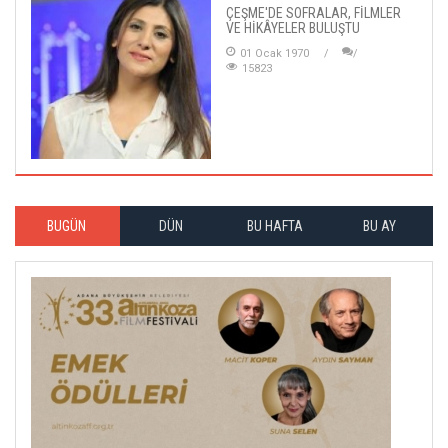
ÇEŞME'DE SOFRALAR, FİLMLER
VE HİKÂYELER BULUŞTU
01 Ocak 1970
15823
BUGÜN
DÜN
BU HAFTA
BU AY