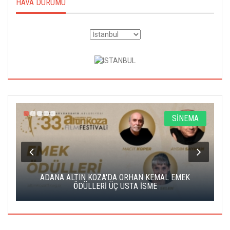
HAVA DURUMU
A
SİNEMA
K
ADANA ALTIN KOZA'DA ORHAN KEMAL EMEK
A
ÖDÜLLERİ ÜÇ USTA İSME