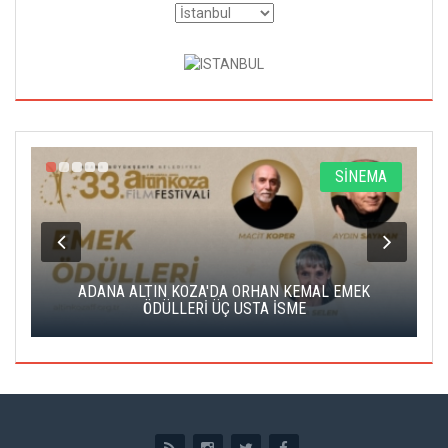
A
SİNEMA
K
ADANA ALTIN KOZA'DA ORHAN KEMAL EMEK
A
ÖDÜLLERİ ÜÇ USTA İSME