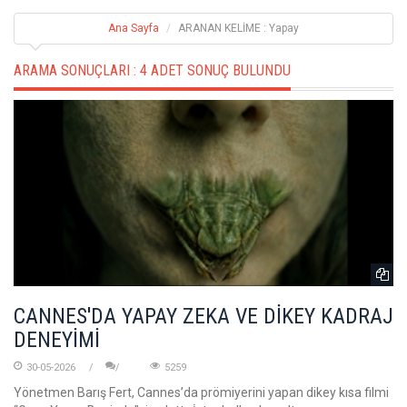
Ana Sayfa
ARANAN KELİME : Yapay
ARAMA SONUÇLARI :
4 ADET SONUÇ BULUNDU
CANNES'DA YAPAY ZEKA VE DİKEY KADRAJ
DENEYİMİ
30-05-2026
5259
Yönetmen Barış Fert, Cannes’da prömiyerini yapan dikey kısa filmi