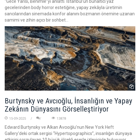
“Gece Yarısı, Benimle”yi anlattı. İstanbul’un bunaltıcı yaz
gecelerinden body horror estetiğine, yapay zekâyla üretimin
sancılarından sinemada konfor alanını bozmanın önemine uzanan
samimi ve zihin açıcı bir sohbet…
Burtynsky ve Avcıoğlu, İnsanlığın ve Yapay
Zekânın Dünyasını Görselleştiriyor
15-09-2025
13878
Edward Burtynsky ve Alkan Avcıoğlu’nun New York Heft
Gallery’deki ortak sergisi “Hypertopographics”, insanlığın dünyaya
etkisini sorgulayan 10 büyük ölçekli eserle izleyiciyle buluşuyor.