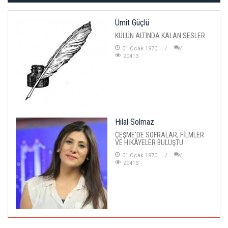
Ümit Güçlü
KÜLÜN ALTINDA KALAN SESLER
01 Ocak 1970
20413
Hilal Solmaz
ÇEŞME'DE SOFRALAR, FİLMLER
VE HİKÂYELER BULUŞTU
01 Ocak 1970
20413