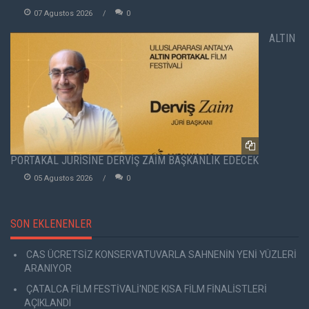
07 Agustos 2026
0
ALTIN
PORTAKAL JÜRİSİNE DERVİŞ ZAİM BAŞKANLIK EDECEK
05 Agustos 2026
0
SON EKLENENLER
CAS ÜCRETSİZ KONSERVATUVARLA SAHNENİN YENİ YÜZLERİ
ARANIYOR
ÇATALCA FİLM FESTİVALİ'NDE KISA FİLM FİNALİSTLERİ
AÇIKLANDI