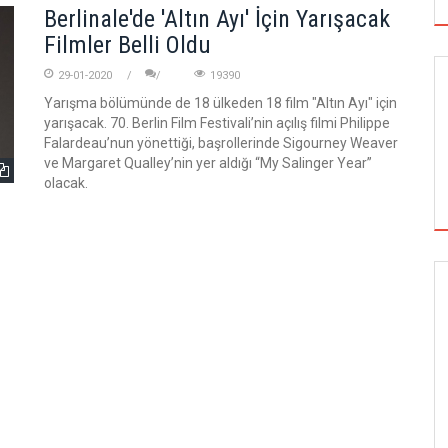
Berlinale'de 'Altın Ayı' İçin Yarışacak
Filmler Belli Oldu
29-01-2020
19390
Yarışma bölümünde de 18 ülkeden 18 film "Altın Ayı" için
yarışacak. 70. Berlin Film Festivali’nin açılış filmi Philippe
Falardeau’nun yönettiği, başrollerinde Sigourney Weaver
ve Margaret Qualley’nin yer aldığı “My Salinger Year”
olacak.
GÖRSEL SANATLAR
TUZBİBER, EDİNBURGH FRİNGE'DEKİ İLK
GÖSTERİSİNİ DENİZ GÖKTAŞ'LA YAPACAK