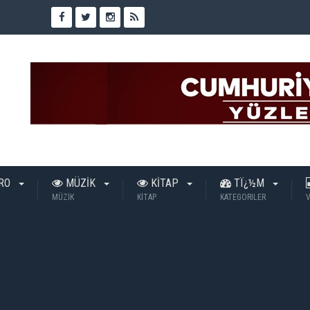
TRO
MÜZİK
KİTAP
TÏ¿½M
MÜZİK
KİTAP
KATEGORILER
V