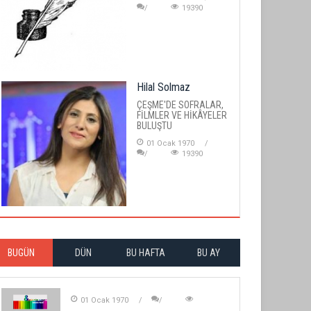
19390
Hilal Solmaz
ÇEŞME'DE SOFRALAR,
FİLMLER VE HİKÂYELER
BULUŞTU
01 Ocak 1970
19390
BUGÜN
DÜN
BU HAFTA
BU AY
01 Ocak 1970