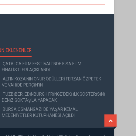
ON EKLENENLER
ÇATALCA FİLM FESTİVALİ'NDE KISA FİLM
FİNALİSTLERİ AÇIKLANDI
ALTIN KOZA'NIN ONUR ÖDÜLLERİ FERZAN ÖZPETEK
VE VAHİDE PERÇİN'İN
TUZBİBER, EDİNBURGH FRİNGE'DEKİ İLK GÖSTERİSİNİ
DENİZ GÖKTAŞ'LA YAPACAK
BURSA OSMANGAZİ'DE YAŞAR KEMAL
MEDENİYETLER KÜTÜPHANESİ AÇILDI