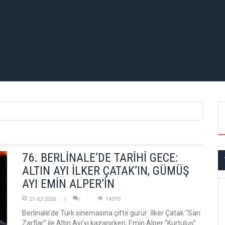
76. BERLİNALE’DE TARİHİ GECE:
ALTIN AYI İLKER ÇATAK’IN, GÜMÜŞ
AYI EMİN ALPER’İN
21-02-2026
14375
Berlinale’de Türk sinemasına çifte gurur: İlker Çatak “Sarı
Zarflar” ile Altın Ayı’yı kazanırken, Emin Alper “Kurtuluş”