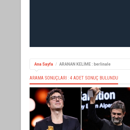
Ana Sayfa
ARANAN KELİME : berlinale
ARAMA SONUÇLARI :
4 ADET SONUÇ BULUNDU