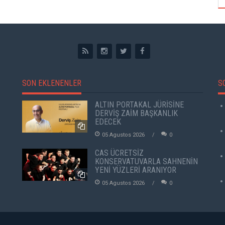
SON EKLENENLER
S
ALTIN PORTAKAL JÜRİSİNE
DERVİŞ ZAİM BAŞKANLIK
EDECEK
05 Agustos 2026
0
CAS ÜCRETSİZ
KONSERVATUVARLA SAHNENİN
YENİ YÜZLERİ ARANIYOR
05 Agustos 2026
0