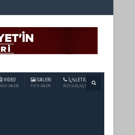
VIDEO
GALERI
Ï¿½LETIÏ¿½IM
IDEO GALERI
FOTO GALERI
BIZE ULAÏ¿½Ï¿½N