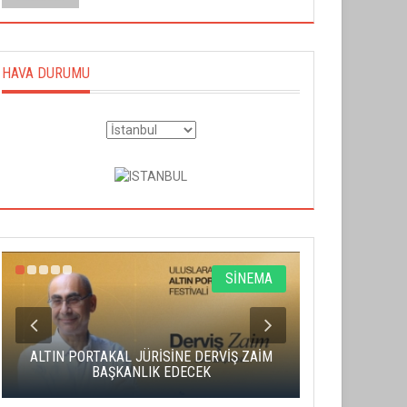
HAVA DURUMU
SİNEMA
ALTIN PORTAKAL JÜRİSİNE DERVİŞ ZAİM
CAS ÜCRE
BAŞKANLIK EDECEK
SAHNENİN 