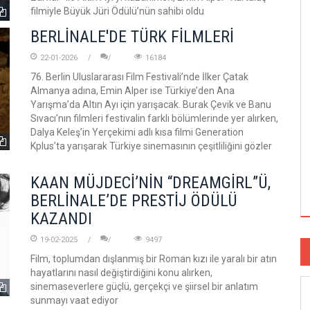
filmiyle Büyük Jüri Ödülü’nün sahibi oldu
BERLİNALE'DE TÜRK FİLMLERİ
22-01-2026
16184
76. Berlin Uluslararası Film Festivali’nde İlker Çatak
Almanya adına, Emin Alper ise Türkiye’den Ana
Yarışma’da Altın Ayı için yarışacak. Burak Çevik ve Banu
Sıvacı’nın filmleri festivalin farklı bölümlerinde yer alırken,
Dalya Keleş’in Yerçekimi adlı kısa filmi Generation
Kplus’ta yarışarak Türkiye sinemasının çeşitliliğini gözler
KAAN MÜJDECİ’NİN “DREAMGİRL”Ü,
BERLİNALE’DE PRESTİJ ÖDÜLÜ
KAZANDI
19-02-2025
9497
Film, toplumdan dışlanmış bir Roman kızı ile yaralı bir atın
hayatlarını nasıl değiştirdiğini konu alırken,
sinemaseverlere güçlü, gerçekçi ve şiirsel bir anlatım
sunmayı vaat ediyor